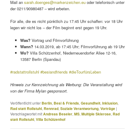
Mail an
sarah.doenges@markenzeichen.eu
oder telefonisch unter
der 0211/90980487 – wird erbeten.
Für alle, die es nicht pünktlich zu 17:45 Uhr schaffen: vor 18 Uhr
legen wir nicht los – der Film beginnt erst gegen 19 Uhr.
Was?
Vortrag und Filmvorführung
Wann?
14.03.2019, ab 17:45 Uhr; Filmvorführung ab 19 Uhr
Wo?
Villa Schützenhof, Niederneuendorfer Allee 12-16,
13587 Berlin (Spandau)
#radstattrollstuhl
#besiandfriends
#dieTourfürsLeben
Hinweis zur Kennzeichnung als Werbung: Die Veranstaltung wird
von der Firma Mylan gesponsort.
Veröffentlicht unter
Berlin
,
Besi & Friends
,
Gesundheit
,
Inklusion
,
Rad statt Rollstuhl
,
Rennrad
,
Soziale Verantwortung
,
Vorträge
|
Verschlagwortet mit
Andreas Beseler
,
MS
,
Multiple Sklerose
,
Rad
statt Rollstuhl
,
Villa Schützenhof