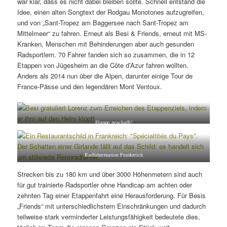
war klar, dass es nicht dabei bleiben sollte. Schnell entstand die
Idee, einen alten Songtext der Rodgau Monotones aufzugreifen,
und von „Sant-Tropez am Baggersee nach Sant-Tropez am
Mittelmeer“ zu fahren. Erneut als Besi & Friends, erneut mit MS-
Kranken, Menschen mit Behinderungen aber auch gesunden
Radsportlern. 70 Fahrer fanden sich so zusammen, die in 12
Etappen von Jügesheim an die Côte d’Azur fahren wollten.
Anders als 2014 nun über die Alpen, darunter einige Tour de
France-Pässe und den legendären Mont Ventoux.
Etappe geschafft!
Radfahrernation Frankreich
Strecken bis zu 180 km und über 3000 Höhenmetern sind auch
für gut trainierte Radsportler ohne Handicap am achten oder
zehnten Tag einer Etappenfahrt eine Herausforderung. Für Besis
„Friends“ mit unterschiedlichstern Einschränkungen und dadurch
teilweise stark verminderter Leistungsfähigkeit bedeutete dies,