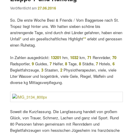
Veröffentlicht am
27.06.2016
So. Die erste Woche Besi & Friends / Vom Baggersee nach St.
Tropez liegt hinter uns. Wir hatten sieben schöne bis
anstrengende Tage, sind durch drei Länder gefahren, haben einen
Unfall
*
und ein gesellschaftliches Highlight
**
erlebt und genossen
einen Ruhetag.
In Zahlen ausgedrückt:
13201
hm,
1032
km,
71
Rennräder,
70
Radsportler,
9
Guides,
7
Helfer,
8
Tage,
8
Städte,
7
Hotels,
6
Begleitfahrzeuge,
3
Staaten,
2
Physiotherapeuten, viele, viele
Liter Wasser und Isogetränk, viele Gele, Riegel, Waffeln und
diverse kg Mittagsverpflegung.
Soweit die Kurzfassung. Die Langfassung handelt von großem
Glück, von Trauer, Schmerz, Lachen und ganz viel Sport. Rund
80 Personen fahren gemeinsam mit Rennrädern und
Begleitfahrzeugen vom hessischen Jügesheim ins französische