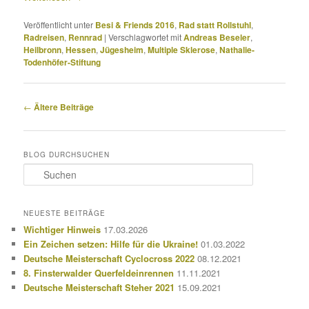
Veröffentlicht unter
Besi & Friends 2016
,
Rad statt Rollstuhl
,
Radreisen
,
Rennrad
|
Verschlagwortet mit
Andreas Beseler
,
Heilbronn
,
Hessen
,
Jügesheim
,
Multiple Sklerose
,
Nathalie-
Todenhöfer-Stiftung
Beitragsnavigation
←
Ältere Beiträge
BLOG DURCHSUCHEN
S
u
c
h
NEUESTE BEITRÄGE
e
Wichtiger Hinweis
17.03.2026
n
Ein Zeichen setzen: Hilfe für die Ukraine!
01.03.2022
Deutsche Meisterschaft Cyclocross 2022
08.12.2021
8. Finsterwalder Querfeldeinrennen
11.11.2021
Deutsche Meisterschaft Steher 2021
15.09.2021