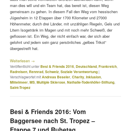
man dies will und ein Team hat, das bereit ist, diesen Weg
gemeinsam zu gehen. In diesem Fall den Weg vom hessischen
Jügesheim in 12 Etappen über 1700 Kilometer und 27000
Höhenmeter, durch drei Länder, mit unzähligen Riegeln, Gels und
Litern Isogetränk im Magen und mit noch mehr Schweiß, der
geflossen ist. Ein Weg, der nicht einfach war, der sich aber
gelohnt und jedem sein ganz persönliches „gelbes Trikot“
übergestreift hat.
Weiterlesen
→
Veröffentlicht unter
Besi & Friends 2016
,
Deutschland
,
Frankreich
,
Radreisen
,
Rennrad
,
Schweiz
,
Soziale Verantwortung
|
Verschlagwortet mit
Andreas Beseler
,
Charity
,
Inklusion
,
Mittelmeer
,
MS
,
Multiple Sklerose
,
Nathalie-Todenhöfer-Stiftung
,
Saint-Tropez
Besi & Friends 2016: Vom
Baggersee nach St. Tropez –
Etappe 7 und Ruhetag