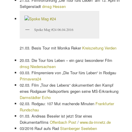
21.03. Filmvorführung „Die Tour fürs Leben“ am 13. April in
Seligenstadt
dmsg Hessen
Spoke Mag #24 06.04.2016
21.03. Besis Tour mit Monika Reker
Kreiszeitung Verden
20.03. Die Tour fürs Leben – ein ganz besonderer Film
dmsg Niedersachsen
03.03. Filmpremiere von „Die Tour fürs Leben“ in Rodgau
Primavera24
02.03. Film „Tour des Lebens“ dokumentiert den Kampf
eines Rodgauer Radsportlers gegen seine MS-Erkrankung
Darmstädter Echo
02.03. Rodgau: 107 Mut machende Minuten
Frankfurter
Rundschau
01.03. Andreas Beseler ist jetzt Star eines
Dokumentarfilms
Offenbach Post
/
www.da-imnetz.de
03/2016 Rauf aufs Rad
Starnberger Seeleben