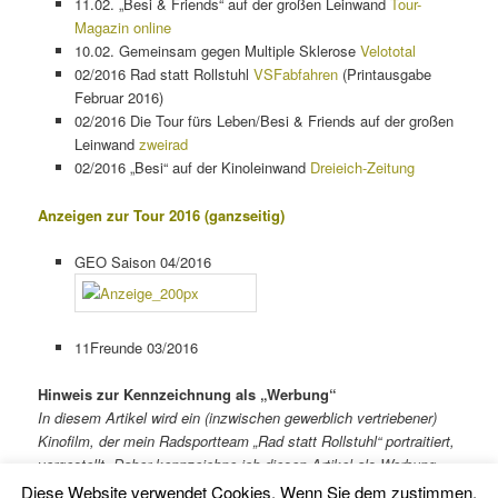
11.02. „Besi & Friends“ auf der großen Leinwand
Tour-
Magazin online
10.02. Gemeinsam gegen Multiple Sklerose
Velototal
02/2016 Rad statt Rollstuhl
VSFabfahren
(Printausgabe
Februar 2016)
02/2016 Die Tour fürs Leben/Besi & Friends auf der großen
Leinwand
zweirad
02/2016 „Besi“ auf der Kinoleinwand
Dreieich-Zeitung
Anzeigen zur Tour 2016 (ganzseitig)
GEO Saison 04/2016
11Freunde 03/2016
Hinweis zur Kennzeichnung als „Werbung“
In diesem Artikel wird ein (inzwischen gewerblich vertriebener)
Kinofilm, der mein Radsportteam „Rad statt Rollstuhl“ portraitiert,
vorgestellt. Daher kennzeichne ich diesen
Artikel
als Werbung.
Diese Website verwendet Cookies. Wenn Sie dem zustimmen,