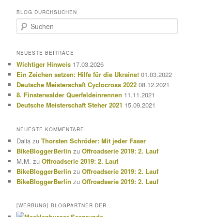
BLOG DURCHSUCHEN
S
u
c
h
NEUESTE BEITRÄGE
e
Wichtiger Hinweis
17.03.2026
n
Ein Zeichen setzen: Hilfe für die Ukraine!
01.03.2022
Deutsche Meisterschaft Cyclocross 2022
08.12.2021
8. Finsterwalder Querfeldeinrennen
11.11.2021
Deutsche Meisterschaft Steher 2021
15.09.2021
NEUESTE KOMMENTARE
Dalia
zu
Thorsten Schröder: Mit jeder Faser
BikeBloggerBerlin
zu
Offroadserie 2019: 2. Lauf
M.M.
zu
Offroadserie 2019: 2. Lauf
BikeBloggerBerlin
zu
Offroadserie 2019: 2. Lauf
BikeBloggerBerlin
zu
Offroadserie 2019: 2. Lauf
[WERBUNG] BLOGPARTNER DER ...