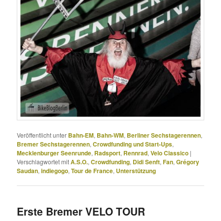
Veröffentlicht unter
Bahn-EM
,
Bahn-WM
,
Berliner Sechstagerennen
,
Bremer Sechstagerennen
,
Crowdfunding und Start-Ups
,
Mecklenburger Seenrunde
,
Radsport
,
Rennrad
,
Velo Classico
|
Verschlagwortet mit
A.S.O.
,
Crowdfunding
,
Didi Senft
,
Fan
,
Grégory
Saudan
,
indiegogo
,
Tour de France
,
Unterstützung
Erste Bremer VELO TOUR