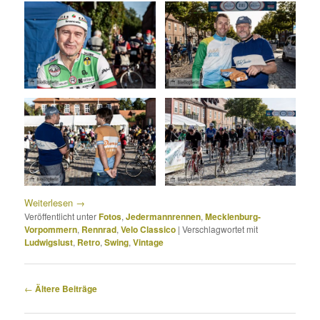
Weiterlesen
→
Veröffentlicht unter
Fotos
,
Jedermannrennen
,
Mecklenburg-
Vorpommern
,
Rennrad
,
Velo Classico
|
Verschlagwortet mit
Ludwigslust
,
Retro
,
Swing
,
Vintage
Beitragsnavigation
←
Ältere Beiträge