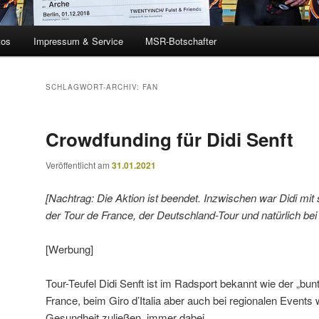
tos
Impressum & Service
MSR-Botschafter
SCHLAGWORT-ARCHIV:
FAN
Crowdfunding für Didi Senft
Veröffentlicht am
31.01.2021
[Nachtrag: Die Aktion ist beendet. Inzwischen war Didi mi
der Tour de France, der Deutschland-Tour und natürlich bei
[Werbung]
Tour-Teufel Didi Senft ist im Radsport bekannt wie der „bun
France, beim Giro d’Italia aber auch bei regionalen Events 
Gesundheit zuließen, immer dabei.