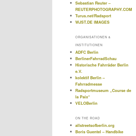
Sebastian Reuter –
REUTERPHOTOGRAPHY.COM
Turus.net/Radsport
WJST.DE IMAGES
ORGANISATIONEN &
INSTITUTIONEN
ADFC Berlin
BerlinerFahrradSchau
Historische Fahrräder Berlin
e.V.
kolektif Berlin –
Fahrradmesse
Radsportmuseum „Course de
la Paix“
VELOBerlin
ON THE ROAD
allstreetsofberlin.org
Boris Guentel – Handbike