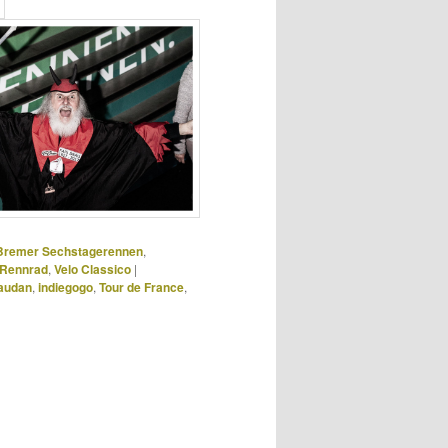
Bremer Sechstagerennen
,
Rennrad
,
Velo Classico
|
audan
,
indiegogo
,
Tour de France
,