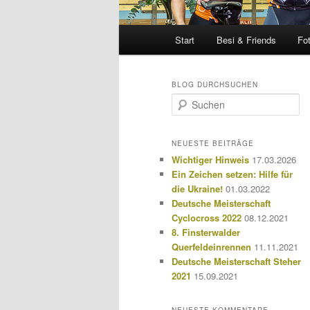
Hauptmenü
Start
Besi & Friends
Fo
BLOG DURCHSUCHEN
S
u
c
h
NEUESTE BEITRÄGE
e
Wichtiger Hinweis
17.03.2026
n
Ein Zeichen setzen: Hilfe für
die Ukraine!
01.03.2022
Deutsche Meisterschaft
Cyclocross 2022
08.12.2021
8. Finsterwalder
Querfeldeinrennen
11.11.2021
Deutsche Meisterschaft Steher
2021
15.09.2021