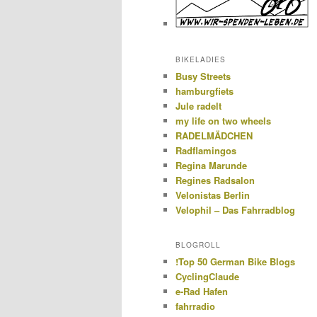
BIKELADIES
Busy Streets
hamburgfiets
Jule radelt
my life on two wheels
RADELMÄDCHEN
Radflamingos
Regina Marunde
Regines Radsalon
Velonistas Berlin
Velophil – Das Fahrradblog
BLOGROLL
!Top 50 German Bike Blogs
CyclingClaude
e-Rad Hafen
fahrradio