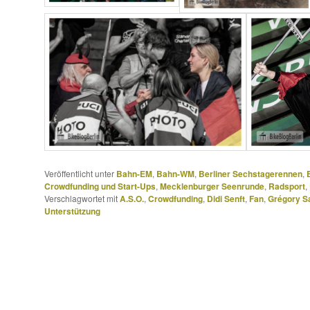
Veröffentlicht unter
Bahn-EM
,
Bahn-WM
,
Berliner Sechstagerennen
,
Crowdfunding und Start-Ups
,
Mecklenburger Seenrunde
,
Radsport
,
Verschlagwortet mit
A.S.O.
,
Crowdfunding
,
Didi Senft
,
Fan
,
Grégory S
Unterstützung