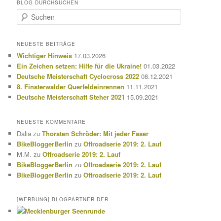
BLOG DURCHSUCHEN
S
u
c
h
NEUESTE BEITRÄGE
e
Wichtiger Hinweis
17.03.2026
n
Ein Zeichen setzen: Hilfe für die Ukraine!
01.03.2022
Deutsche Meisterschaft Cyclocross 2022
08.12.2021
8. Finsterwalder Querfeldeinrennen
11.11.2021
Deutsche Meisterschaft Steher 2021
15.09.2021
NEUESTE KOMMENTARE
Dalia
zu
Thorsten Schröder: Mit jeder Faser
BikeBloggerBerlin
zu
Offroadserie 2019: 2. Lauf
M.M.
zu
Offroadserie 2019: 2. Lauf
BikeBloggerBerlin
zu
Offroadserie 2019: 2. Lauf
BikeBloggerBerlin
zu
Offroadserie 2019: 2. Lauf
[WERBUNG] BLOGPARTNER DER ...