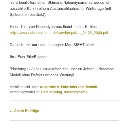
nicht beurteilen, einen Shimano-Nabendynamo verwende ich
ausschließlich in einem Austauschlaufrad für Wintertage (mit
Spikereifen bestückt).
Einen Test von Nabendynamos findet man z.B. hier:
http://www.nabendynamo.de/service/pdf/ar_01-02_2009.pdf
Da bleibt mir nur noch zu sagen: Man SIEHT sich!
Ihr / Euer BikeBlogger
*Nachtrag 08/2020: inzwischen seit über 20 Jahren – dasselbe
Modell ohne Defekt und ohne Wartung!
Veröffentlicht unter
Ausprobiert
,
Fahrräder und Technik
|
Verschlagwortet mit
Beleuchtung
,
Nabendynamo
Beitragsnavigation
←
Ältere Beiträge