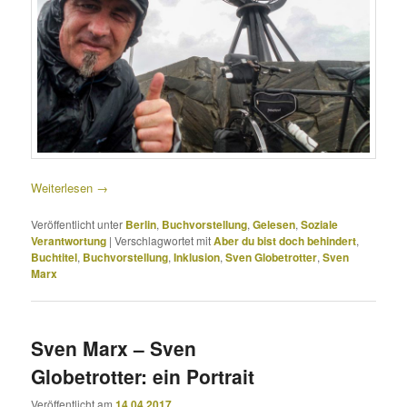
Weiterlesen
→
Veröffentlicht unter
Berlin
,
Buchvorstellung
,
Gelesen
,
Soziale
Verantwortung
|
Verschlagwortet mit
Aber du bist doch behindert
,
Buchtitel
,
Buchvorstellung
,
Inklusion
,
Sven Globetrotter
,
Sven
Marx
Sven Marx – Sven
Globetrotter: ein Portrait
Veröffentlicht am
14.04.2017