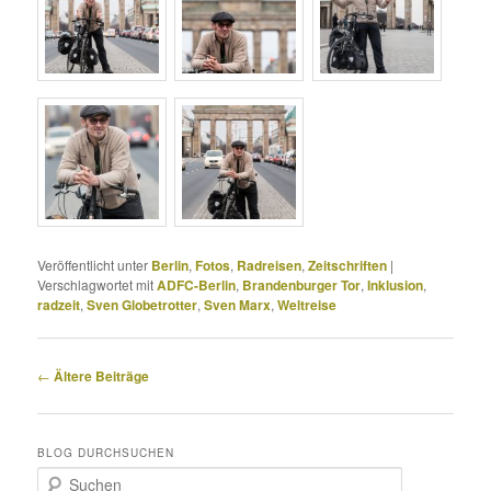
Veröffentlicht unter
Berlin
,
Fotos
,
Radreisen
,
Zeitschriften
|
Verschlagwortet mit
ADFC-Berlin
,
Brandenburger Tor
,
Inklusion
,
radzeit
,
Sven Globetrotter
,
Sven Marx
,
Weltreise
Beitragsnavigation
←
Ältere Beiträge
BLOG DURCHSUCHEN
S