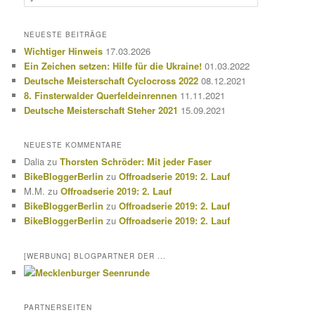
u
c
h
NEUESTE BEITRÄGE
e
Wichtiger Hinweis
17.03.2026
n
Ein Zeichen setzen: Hilfe für die Ukraine!
01.03.2022
Deutsche Meisterschaft Cyclocross 2022
08.12.2021
8. Finsterwalder Querfeldeinrennen
11.11.2021
Deutsche Meisterschaft Steher 2021
15.09.2021
NEUESTE KOMMENTARE
Dalia
zu
Thorsten Schröder: Mit jeder Faser
BikeBloggerBerlin
zu
Offroadserie 2019: 2. Lauf
M.M.
zu
Offroadserie 2019: 2. Lauf
BikeBloggerBerlin
zu
Offroadserie 2019: 2. Lauf
BikeBloggerBerlin
zu
Offroadserie 2019: 2. Lauf
[WERBUNG] BLOGPARTNER DER ...
PARTNERSEITEN