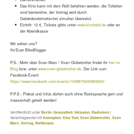
Das Kino kann mit dem Rolli befahren werden, die Toiletten
sind barrierefrei, der Vortrag wird durch
Gebärdendolmetscher simultan übersetzt.
Eintritt: 12 €, Tickets gibts unter
www.kinoheld.de
oder an
der Abendkasse
Wir sehen uns?
Ihr/Euer BikeBlogger
P.S.: Mehr über Sven Marx / Sven Globetrotter findet ihr
hier im
Blog
bzw. unter
www.sven-globetrotter.de
. Der Link zum
Facebook-Event:
https://www.facebook.com/events/1008876435983925/
P.P.S.: Plakat und Infos dürfen auch ohne Rücksprache gern und
massenhaft geteilt werden!
Veröffentlicht unter
Berlin
,
Gesundheit
,
Inklusion
,
Radreisen
|
Verschlagwortet mit
Antonplatz
,
Kino Toni
,
Sven Globetrotter
,
Sven
Marx
,
Vortrag
,
Weißensee