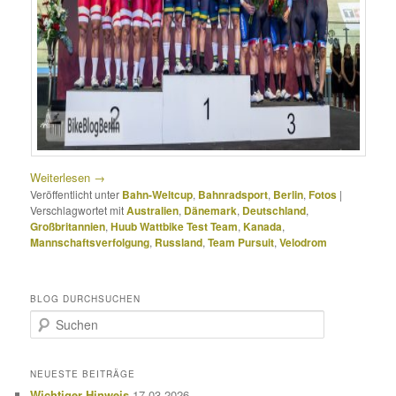
Weiterlesen
→
Veröffentlicht unter
Bahn-Weltcup
,
Bahnradsport
,
Berlin
,
Fotos
|
Verschlagwortet mit
Australien
,
Dänemark
,
Deutschland
,
Großbritannien
,
Huub Wattbike Test Team
,
Kanada
,
Mannschaftsverfolgung
,
Russland
,
Team Pursuit
,
Velodrom
BLOG DURCHSUCHEN
S
u
c
h
NEUESTE BEITRÄGE
e
Wichtiger Hinweis
17.03.2026