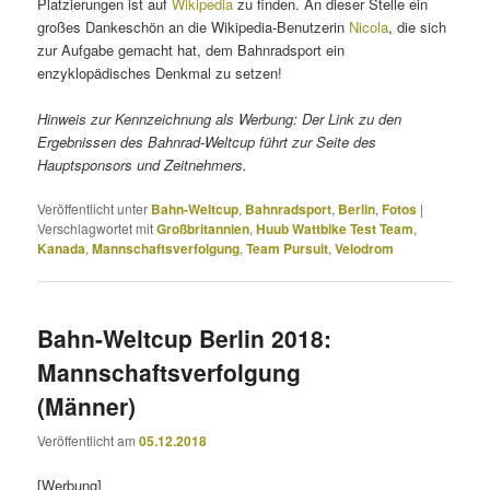
Platzierungen ist auf
Wikipedia
zu finden. An dieser Stelle ein
großes Dankeschön an die Wikipedia-Benutzerin
Nicola
, die sich
zur Aufgabe gemacht hat, dem Bahnradsport ein
enzyklopädisches Denkmal zu setzen!
Hinweis zur Kennzeichnung als Werbung: Der Link zu den
Ergebnissen des Bahnrad-Weltcup führt zur Seite des
Hauptsponsors und Zeitnehmers.
Veröffentlicht unter
Bahn-Weltcup
,
Bahnradsport
,
Berlin
,
Fotos
|
Verschlagwortet mit
Großbritannien
,
Huub Wattbike Test Team
,
Kanada
,
Mannschaftsverfolgung
,
Team Pursuit
,
Velodrom
Bahn-Weltcup Berlin 2018:
Mannschaftsverfolgung
(Männer)
Veröffentlicht am
05.12.2018
[Werbung]