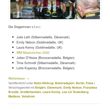
Die Siegerinnen v.l.n.r.:
Julie Leth (Silbermedaille, Dänemark)
Emily Nelson (Goldmedaille, UK)
Laura Kenny (Goldmedaille, UK)
WM-Maskottchen 2020
Jolien D’Hoore (Bronzemedaille, Belgien)
Trine Schmidt (Silbermedaille, Dänemark)
Lotte Kopecky (Bronzemedaille, Belgien)
Weiterlesen
→
Veröffentlicht unter
Bahn-Weltcup
,
Bahnradsport
,
Berlin
,
Fotos
|
Verschlagwortet mit
Belgien
,
Dänemark
,
Emily Nelson
,
Franziska
Brauße
,
Großbritannien
,
Laura Kenny
,
Lea Lin Teutenberg
,
Madison
,
Velodrom