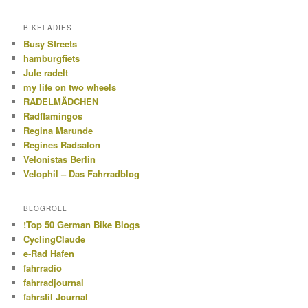
BIKELADIES
Busy Streets
hamburgfiets
Jule radelt
my life on two wheels
RADELMÄDCHEN
Radflamingos
Regina Marunde
Regines Radsalon
Velonistas Berlin
Velophil – Das Fahrradblog
BLOGROLL
!Top 50 German Bike Blogs
CyclingClaude
e-Rad Hafen
fahrradio
fahrradjournal
fahrstil Journal