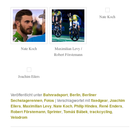
Nate Koch
Nate Koch
Maximilian Levy /
Robert Förstemann
Joachim Eilers
Veröffentlicht unter
Bahnradsport
,
Berlin
,
Berliner
Sechstagerennen
,
Fotos
|
Verschlagwortet mit
fixedgear
,
Joachim
Eilers
,
Maximilian Levy
,
Nate Koch
,
Philip Hindes
,
René Enders
,
Robert Förstemann
,
Sprinter
,
Tomáš Bábek
,
trackcycling
,
Velodrom