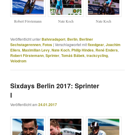
Robert Förstemann
Nate Koch
Nate Koch
Veröffentlicht unter
Bahnradsport
,
Berlin
,
Berliner
Sechstagerennen
,
Fotos
|
Verschlagwortet mit
fixedgear
,
Joachim
Eilers
,
Maximilian Levy
,
Nate Koch
,
Philip Hindes
,
René Enders
,
Robert Förstemann
,
Sprinter
,
Tomáš Bábek
,
trackcycling
,
Velodrom
Sixdays Berlin 2017: Sprinter
I
Veröffentlicht am
24.01.2017