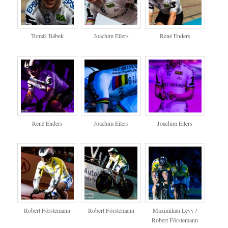
Tomáš Bábek
Joachim Eilers
René Enders
René Enders
Joachim Eilers
Joachim Eilers
Robert Förstemann
Robert Förstemann
Maximilian Levy /
Robert Förstemann