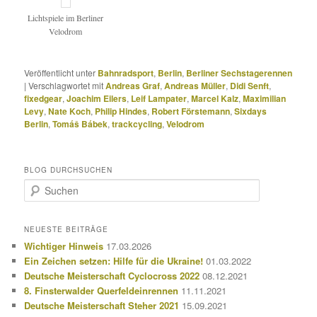
Lichtspiele im Berliner
Velodrom
Veröffentlicht unter
Bahnradsport
,
Berlin
,
Berliner Sechstagerennen
|
Verschlagwortet mit
Andreas Graf
,
Andreas Müller
,
Didi Senft
,
fixedgear
,
Joachim Eilers
,
Leif Lampater
,
Marcel Kalz
,
Maximilian
Levy
,
Nate Koch
,
Philip Hindes
,
Robert Förstemann
,
Sixdays
Berlin
,
Tomáš Bábek
,
trackcycling
,
Velodrom
BLOG DURCHSUCHEN
S
u
c
h
NEUESTE BEITRÄGE
e
Wichtiger Hinweis
17.03.2026
n
Ein Zeichen setzen: Hilfe für die Ukraine!
01.03.2022
Deutsche Meisterschaft Cyclocross 2022
08.12.2021
8. Finsterwalder Querfeldeinrennen
11.11.2021
Deutsche Meisterschaft Steher 2021
15.09.2021