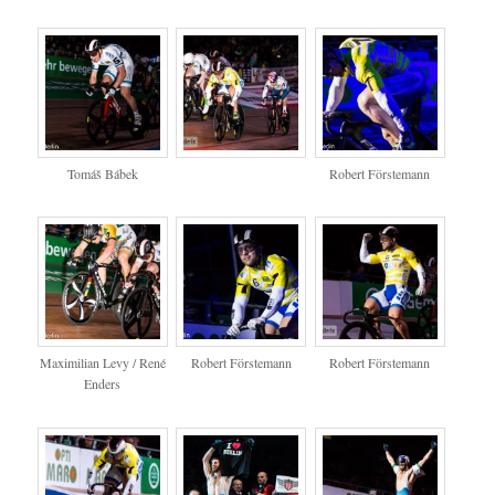
Tomáš Bábek
Robert Förstemann
Maximilian Levy / René
Robert Förstemann
Robert Förstemann
Enders