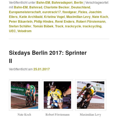
Veröffentlicht unter
Bahn-EM
,
Bahnradsport
,
Berlin
|
Verschlagwortet
mit
Bahn-EM
,
Bahnrad
,
Charlotte Becker
,
Deutschland
,
Europameisterschaft
,
eurotrack17
,
fixedgear
,
Fixies
,
Joachim
Eilers
,
Katie Archibald
,
Kristina Vogel
,
Maximilian Levy
,
Nate Koch
,
Peter Bäuerlein
,
Philip Hindes
,
René Enders
,
Robert Förstemann
,
Stefan Schäfer
,
Tomáš Bábek
,
Track
,
trackcycle
,
trackcycling
,
UEC
,
Velodrom
Sixdays Berlin 2017: Sprinter
II
Veröffentlicht am
25.01.2017
Nate Koch
Robert Förstemann
Maximilian Levy