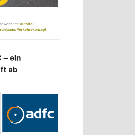
agwortet mit
autofrei
,
ruhigung
,
Verkehrskonzept
 – ein
ft ab