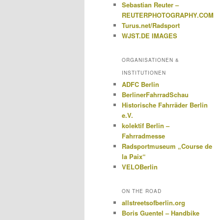
Sebastian Reuter –
REUTERPHOTOGRAPHY.COM
Turus.net/Radsport
WJST.DE IMAGES
ORGANISATIONEN &
INSTITUTIONEN
ADFC Berlin
BerlinerFahrradSchau
Historische Fahrräder Berlin
e.V.
kolektif Berlin –
Fahrradmesse
Radsportmuseum „Course de
la Paix“
VELOBerlin
ON THE ROAD
allstreetsofberlin.org
Boris Guentel – Handbike