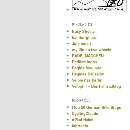
BIKELADIES
Busy Streets
hamburgfiets
Jule radelt
my life on two wheels
RADELMÄDCHEN
Radflamingos
Regina Marunde
Regines Radsalon
Velonistas Berlin
Velophil – Das Fahrradblog
BLOGROLL
!Top 50 German Bike Blogs
CyclingClaude
e-Rad Hafen
fahrradio