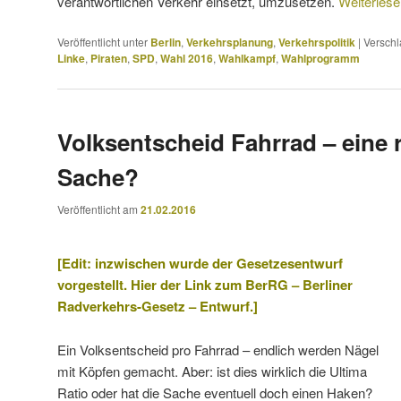
verantwortlichen Verkehr einsetzt, umzusetzen.
Weiterles
Veröffentlicht unter
Berlin
,
Verkehrsplanung
,
Verkehrspolitik
|
Verschl
Linke
,
Piraten
,
SPD
,
Wahl 2016
,
Wahlkampf
,
Wahlprogramm
Volksentscheid Fahrrad – eine 
Sache?
Veröffentlicht am
21.02.2016
[Edit: inzwischen wurde der Gesetzesentwurf
vorgestellt. Hier der Link zum
BerRG – Berliner
Radverkehrs-Gesetz – Entwurf
.]
Ein Volksentscheid pro Fahrrad – endlich werden Nägel
mit Köpfen gemacht. Aber: ist dies wirklich die Ultima
Ratio oder hat die Sache eventuell doch einen Haken?