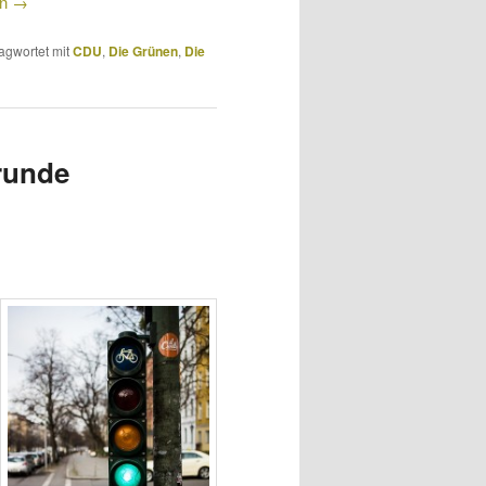
en
→
agwortet mit
CDU
,
Die Grünen
,
Die
runde