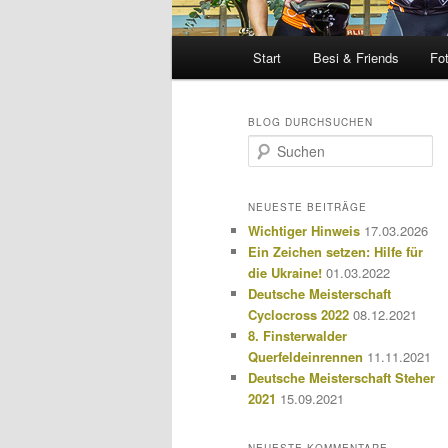
Hauptmenü
Start
Besi & Friends
Fo
BLOG DURCHSUCHEN
S
u
c
h
NEUESTE BEITRÄGE
e
Wichtiger Hinweis
17.03.2026
n
Ein Zeichen setzen: Hilfe für
die Ukraine!
01.03.2022
Deutsche Meisterschaft
Cyclocross 2022
08.12.2021
8. Finsterwalder
Querfeldeinrennen
11.11.2021
Deutsche Meisterschaft Steher
2021
15.09.2021