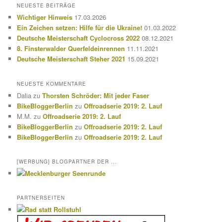
h
NEUESTE BEITRÄGE
e
Wichtiger Hinweis
17.03.2026
n
Ein Zeichen setzen: Hilfe für die Ukraine!
01.03.2022
Deutsche Meisterschaft Cyclocross 2022
08.12.2021
8. Finsterwalder Querfeldeinrennen
11.11.2021
Deutsche Meisterschaft Steher 2021
15.09.2021
NEUESTE KOMMENTARE
Dalia
zu
Thorsten Schröder: Mit jeder Faser
BikeBloggerBerlin
zu
Offroadserie 2019: 2. Lauf
M.M.
zu
Offroadserie 2019: 2. Lauf
BikeBloggerBerlin
zu
Offroadserie 2019: 2. Lauf
BikeBloggerBerlin
zu
Offroadserie 2019: 2. Lauf
[WERBUNG] BLOGPARTNER DER ...
PARTNERSEITEN