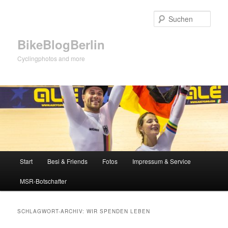
Zum
Zum
primären
sekundären
Such
Inhalt
Inhalt
springen
springen
BikeBlogBerlin
Cyclingphotos and more
Hauptmenü
Start
Besi & Friends
Fotos
Impressum & Service
MSR-Botschafter
SCHLAGWORT-ARCHIV:
WIR SPENDEN LEBEN