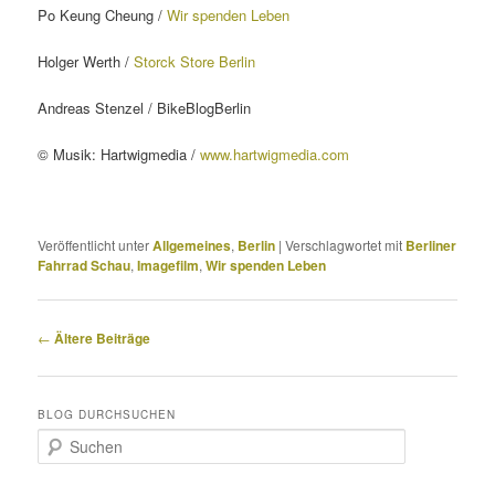
Po Keung Cheung /
Wir spenden Leben
Holger Werth /
Storck Store Berlin
Andreas Stenzel / BikeBlogBerlin
© Musik: Hartwigmedia /
www.hartwigmedia.com
Veröffentlicht unter
Allgemeines
,
Berlin
|
Verschlagwortet mit
Berliner
Fahrrad Schau
,
Imagefilm
,
Wir spenden Leben
Beitragsnavigation
←
Ältere Beiträge
BLOG DURCHSUCHEN
S
u
c