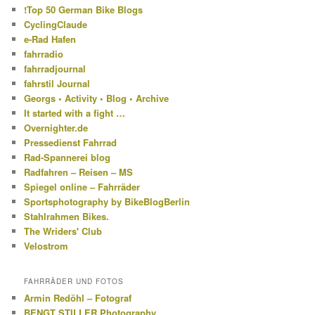
!Top 50 German Bike Blogs
CyclingClaude
e-Rad Hafen
fahrradio
fahrradjournal
fahrstil Journal
Georgs • Activity • Blog • Archive
It started with a fight …
Overnighter.de
Pressedienst Fahrrad
Rad-Spannerei blog
Radfahren – Reisen – MS
Spiegel online – Fahrräder
Sportsphotography by BikeBlogBerlin
Stahlrahmen Bikes.
The Wriders' Club
Velostrom
FAHRRÄDER UND FOTOS
Armin Redöhl – Fotograf
BENGT STILLER Photography