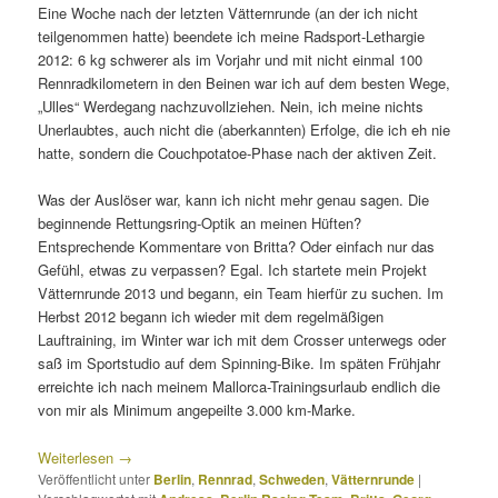
Eine Woche nach der letzten Vätternrunde (an der ich nicht
teilgenommen hatte) beendete ich meine Radsport-Lethargie
2012: 6 kg schwerer als im Vorjahr und mit nicht einmal 100
Rennradkilometern in den Beinen war ich auf dem besten Wege,
„Ulles“ Werdegang nachzuvollziehen. Nein, ich meine nichts
Unerlaubtes, auch nicht die (aberkannten) Erfolge, die ich eh nie
hatte, sondern die Couchpotatoe-Phase nach der aktiven Zeit.
Was der Auslöser war, kann ich nicht mehr genau sagen. Die
beginnende Rettungsring-Optik an meinen Hüften?
Entsprechende Kommentare von Britta? Oder einfach nur das
Gefühl, etwas zu verpassen? Egal. Ich startete mein Projekt
Vätternrunde 2013 und begann, ein Team hierfür zu suchen. Im
Herbst 2012 begann ich wieder mit dem regelmäßigen
Lauftraining, im Winter war ich mit dem Crosser unterwegs oder
saß im Sportstudio auf dem Spinning-Bike. Im späten Frühjahr
erreichte ich nach meinem Mallorca-Trainingsurlaub endlich die
von mir als Minimum angepeilte 3.000 km-Marke.
Weiterlesen
→
Veröffentlicht unter
Berlin
,
Rennrad
,
Schweden
,
Vätternrunde
|