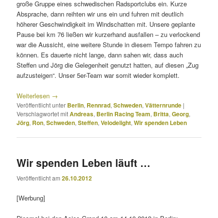
große Gruppe eines schwedischen Radsportclubs ein. Kurze
Absprache, dann reihten wir uns ein und fuhren mit deutlich
höherer Geschwindigkeit im Windschatten mit. Unsere geplante
Pause bei km 76 ließen wir kurzerhand ausfallen – zu verlockend
war die Aussicht, eine weitere Stunde in diesem Tempo fahren zu
können. Es dauerte nicht lange, dann sahen wir, dass auch
Steffen und Jörg die Gelegenheit genutzt hatten, auf diesen „Zug
aufzusteigen“. Unser 5er-Team war somit wieder komplett.
Weiterlesen
→
Veröffentlicht unter
Berlin
,
Rennrad
,
Schweden
,
Vätternrunde
|
Verschlagwortet mit
Andreas
,
Berlin Racing Team
,
Britta
,
Georg
,
Jörg
,
Ron
,
Schweden
,
Steffen
,
Velodelight
,
Wir spenden Leben
Wir spenden Leben läuft …
Veröffentlicht am
26.10.2012
[Werbung]