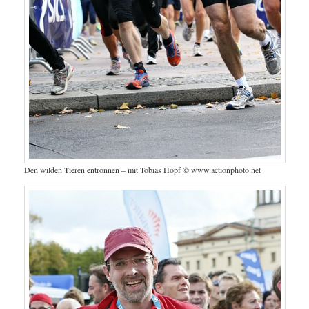
Den wilden Tieren entronnen – mit Tobias Hopf © www.actionphoto.net