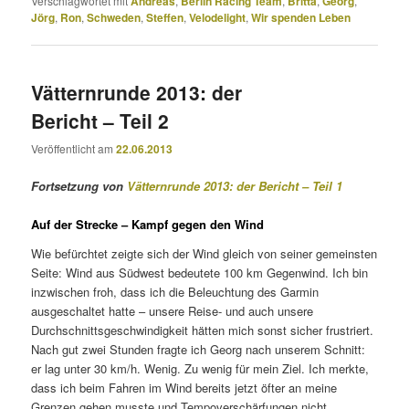
Verschlagwortet mit
Andreas
,
Berlin Racing Team
,
Britta
,
Georg
,
Jörg
,
Ron
,
Schweden
,
Steffen
,
Velodelight
,
Wir spenden Leben
Vätternrunde 2013: der
Bericht – Teil 2
Veröffentlicht am
22.06.2013
Fortsetzung von
Vätternrunde 2013: der Bericht – Teil 1
Auf der Strecke – Kampf gegen den Wind
Wie befürchtet zeigte sich der Wind gleich von seiner gemeinsten
Seite: Wind aus Südwest bedeutete 100 km Gegenwind. Ich bin
inzwischen froh, dass ich die Beleuchtung des Garmin
ausgeschaltet hatte – unsere Reise- und auch unsere
Durchschnittsgeschwindigkeit hätten mich sonst sicher frustriert.
Nach gut zwei Stunden fragte ich Georg nach unserem Schnitt:
er lag unter 30 km/h. Wenig. Zu wenig für mein Ziel. Ich merkte,
dass ich beim Fahren im Wind bereits jetzt öfter an meine
Grenzen gehen musste und Tempoverschärfungen nicht