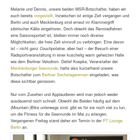
Melanie und Dennis, unsere beiden MSR-Botschafter, haben wir
euch bereits
vorgestellt
. Inzwischen ist einige Zeit vergangen und
Berlin und auch Mecklenburg sind erneut im Klammergriff
sibirischer Kälte eingefroren. Doch obwohl das Rennradfahren
eine Saisonsportart ist, bleiben immer noch diverse
Möglichkeiten, die freie Zeit sinnvoll zu verbringen. Eine davon
ist – nicht ganz
Couchpotatoe
, aber fast – der Besuch einer
Radsportveranstaltung in einer kuschelig warm geheizten Halle
wie dem Berliner Velodrom. Detlef Koepke, Veranstalter der
Mecklenburger Seenrunde
, hatte also kurzerhand unsere
Botschafter zum
Berliner Sechstagerennen
eingeladen, was
diese sichtbar genossen.
Nur vom Zusehen und Applaudieren wird man jedoch weder
ausdauernd noch schnell. Obwohl die Beiden häufig auf dem
(Mountain-)Bike unterwegs sind, gibt es für sie noch viel zu tun,
um die Fitness für die Seenrunde im Mai zu erlangen.
Vergangenen Freitag stand daher ein Termin in der
PT Lounge
Berlin
an.