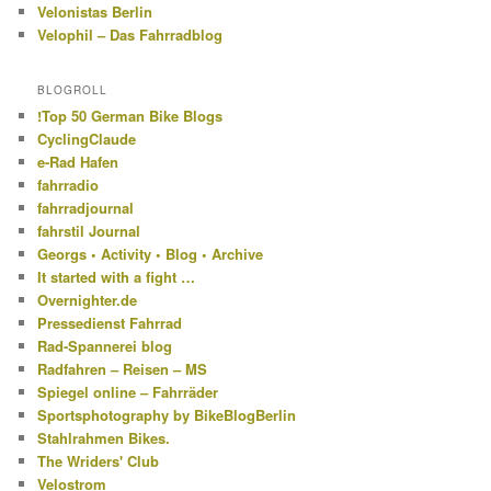
Velonistas Berlin
Velophil – Das Fahrradblog
BLOGROLL
!Top 50 German Bike Blogs
CyclingClaude
e-Rad Hafen
fahrradio
fahrradjournal
fahrstil Journal
Georgs • Activity • Blog • Archive
It started with a fight …
Overnighter.de
Pressedienst Fahrrad
Rad-Spannerei blog
Radfahren – Reisen – MS
Spiegel online – Fahrräder
Sportsphotography by BikeBlogBerlin
Stahlrahmen Bikes.
The Wriders' Club
Velostrom