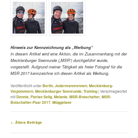
Hinweis zur Kennzeichnung als „Werbung“
In diesem Artikel
wird eine Aktion, die im Zusammenhang mit der
Mecklenburger Seenrunde („MSR“) durchgeführt wurde,
vorgestellt. Aufgrund meiner Tätigkeit als freier Fotograf für die
MSR 2017 k
ennzeichne ich diesen Artikel
als Werbung.
Veröffentlicht unter
Berlin
,
Jedermannrennen
,
Mecklenburg-
Vorpommern
,
Mecklenburger Seenrunde
,
Training
|
Verschlagwortet
mit
Dennis
,
Florian Selig
,
Melanie
,
MSR-Botschafter
,
MSR-
Botschafter-Paar 2017
,
Müggelsee
Beitragsnavigation
←
Ältere Beiträge