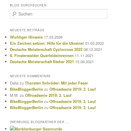
BLOG DURCHSUCHEN
S
u
c
h
NEUESTE BEITRÄGE
e
Wichtiger Hinweis
17.03.2026
n
Ein Zeichen setzen: Hilfe für die Ukraine!
01.03.2022
Deutsche Meisterschaft Cyclocross 2022
08.12.2021
8. Finsterwalder Querfeldeinrennen
11.11.2021
Deutsche Meisterschaft Steher 2021
15.09.2021
NEUESTE KOMMENTARE
Dalia
zu
Thorsten Schröder: Mit jeder Faser
BikeBloggerBerlin
zu
Offroadserie 2019: 2. Lauf
M.M.
zu
Offroadserie 2019: 2. Lauf
BikeBloggerBerlin
zu
Offroadserie 2019: 2. Lauf
BikeBloggerBerlin
zu
Offroadserie 2019: 2. Lauf
[WERBUNG] BLOGPARTNER DER ...