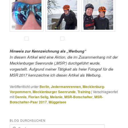
Hinweis zur Kennzeichnung als „Werbung“
In diesem Artikel
wird eine Aktion, die im Zusammenhang mit der
Mecklenburger Seenrunde („MSR“) durchgeführt wurde,
vorgestellt. Aufgrund meiner Tätigkeit als freier Fotograf für die
MSR 2017 k
ennzeichne ich diesen Artikel
als Werbung.
Veröffentlicht unter
Berlin
,
Jedermannrennen
,
Mecklenburg-
Vorpommern
,
Mecklenburger Seenrunde
,
Training
|
Verschlagwortet
mit
Dennis
,
Florian Selig
,
Melanie
,
MSR-Botschafter
,
MSR-
Botschafter-Paar 2017
,
Müggelsee
BLOG DURCHSUCHEN
S