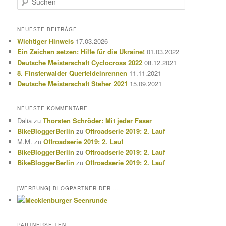
u
c
h
NEUESTE BEITRÄGE
e
Wichtiger Hinweis
17.03.2026
n
Ein Zeichen setzen: Hilfe für die Ukraine!
01.03.2022
Deutsche Meisterschaft Cyclocross 2022
08.12.2021
8. Finsterwalder Querfeldeinrennen
11.11.2021
Deutsche Meisterschaft Steher 2021
15.09.2021
NEUESTE KOMMENTARE
Dalia
zu
Thorsten Schröder: Mit jeder Faser
BikeBloggerBerlin
zu
Offroadserie 2019: 2. Lauf
M.M.
zu
Offroadserie 2019: 2. Lauf
BikeBloggerBerlin
zu
Offroadserie 2019: 2. Lauf
BikeBloggerBerlin
zu
Offroadserie 2019: 2. Lauf
[WERBUNG] BLOGPARTNER DER ...
PARTNERSEITEN