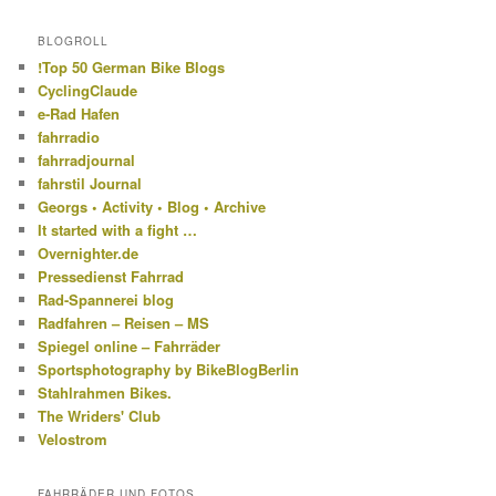
BLOGROLL
!Top 50 German Bike Blogs
CyclingClaude
e-Rad Hafen
fahrradio
fahrradjournal
fahrstil Journal
Georgs • Activity • Blog • Archive
It started with a fight …
Overnighter.de
Pressedienst Fahrrad
Rad-Spannerei blog
Radfahren – Reisen – MS
Spiegel online – Fahrräder
Sportsphotography by BikeBlogBerlin
Stahlrahmen Bikes.
The Wriders' Club
Velostrom
FAHRRÄDER UND FOTOS