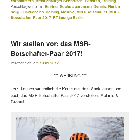
Vorpommern
,
Mecklenburger Seenrunde
,
Rennrad
,
Training
|
Verschlagwortet mit
Berliner Sechstagerennen
,
Dennis
,
Florian
Selig
,
Funktionales Training
,
Melanie
,
MSR-Botschafter
,
MSR-
Botschafter-Paar 2017
,
PT Lounge Berlin
Wir stellen vor: das MSR-
Botschafter-Paar 2017!
Veröffentlicht am
10.01.2017
*** WERBUNG ***
Jetzt können wir endlich die Katze aus dem Sack lassen und
euch das MSR-Botschafter-Paar 2017 vorstellen: Melanie &
Dennis!