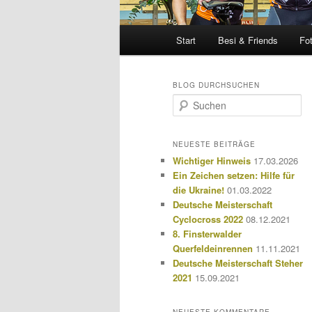
Hauptmenü
Start
Besi & Friends
Fo
BLOG DURCHSUCHEN
S
u
c
h
NEUESTE BEITRÄGE
e
Wichtiger Hinweis
17.03.2026
n
Ein Zeichen setzen: Hilfe für
die Ukraine!
01.03.2022
Deutsche Meisterschaft
Cyclocross 2022
08.12.2021
8. Finsterwalder
Querfeldeinrennen
11.11.2021
Deutsche Meisterschaft Steher
2021
15.09.2021