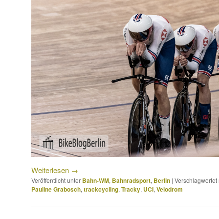
Weiterlesen
→
Veröffentlicht unter
Bahn-WM
,
Bahnradsport
,
Berlin
|
Verschlagwortet 
Pauline Grabosch
,
trackcycling
,
Tracky
,
UCI
,
Velodrom