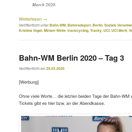
March 2020.
Weiterlesen
→
Veröffentlicht unter
Bahn-WM
,
Bahnradsport
,
Berlin
,
Soziale Verantw
Kristina Vogel
,
Miriam Welte
,
trackcycling
,
Tracky
,
UCI
,
UCI Merit
,
V
Bahn-WM Berlin 2020 – Tag 3
Veröffentlicht am
29.02.2020
[Werbung]
Ohne viele Worte… die letzten beiden Tage der Bahn-WM s
Tickets gibt es hier bzw. an der Abendkasse.