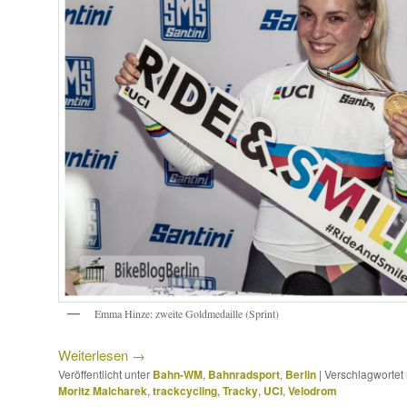
Emma Hinze: zweite Goldmedaille (Sprint)
Weiterlesen
→
Veröffentlicht unter
Bahn-WM
,
Bahnradsport
,
Berlin
|
Verschlagwortet 
Moritz Malcharek
,
trackcycling
,
Tracky
,
UCI
,
Velodrom