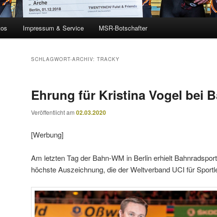
tos
Impressum & Service
MSR-Botschafter
SCHLAGWORT-ARCHIV:
TRACKY
Ehrung für Kristina Vogel bei
Veröffentlicht am
02.03.2020
[Werbung]
Am letzten Tag der Bahn-WM in Berlin erhielt Bahnradsport
höchste Auszeichnung, die der Weltverband UCI für Sportl