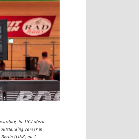
awarding the UCI Merit
r outstanding career in
 Berlin (GER) on 1