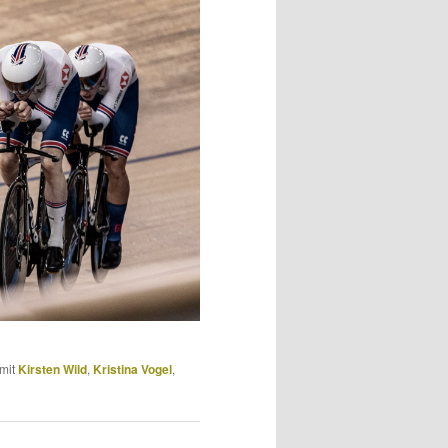
mit
Kirsten Wild
,
Kristina Vogel
,