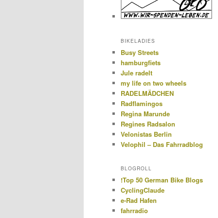
BIKELADIES
Busy Streets
hamburgfiets
Jule radelt
my life on two wheels
RADELMÄDCHEN
Radflamingos
Regina Marunde
Regines Radsalon
Velonistas Berlin
Velophil – Das Fahrradblog
BLOGROLL
!Top 50 German Bike Blogs
CyclingClaude
e-Rad Hafen
fahrradio