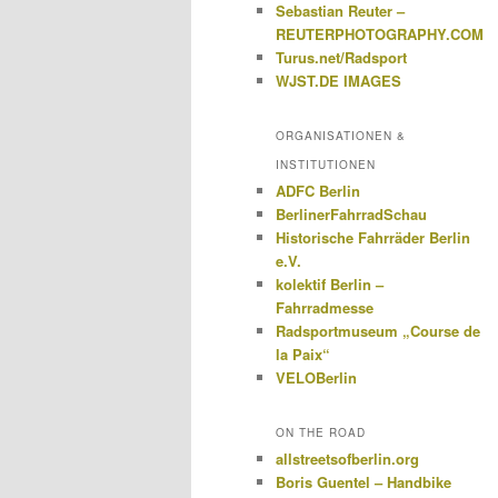
Sebastian Reuter –
REUTERPHOTOGRAPHY.COM
Turus.net/Radsport
WJST.DE IMAGES
ORGANISATIONEN &
INSTITUTIONEN
ADFC Berlin
BerlinerFahrradSchau
Historische Fahrräder Berlin
e.V.
kolektif Berlin –
Fahrradmesse
Radsportmuseum „Course de
la Paix“
VELOBerlin
ON THE ROAD
allstreetsofberlin.org
Boris Guentel – Handbike