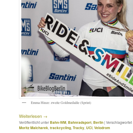
Emma Hinze: zweite Goldmedaille (Sprint)
Weiterlesen
→
Veröffentlicht unter
Bahn-WM
,
Bahnradsport
,
Berlin
|
Verschlagwortet 
Moritz Malcharek
,
trackcycling
,
Tracky
,
UCI
,
Velodrom