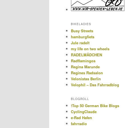
BIKELADIES
Busy Streets
hamburgfiets
Jule radelt
my life on two wheels
RADELMÄDCHEN
Radflamingos
Regina Marunde
Regines Radsalon
Velonistas Berlin
Velophil – Das Fahrradblog
BLOGROLL
!Top 50 German Bike Blogs
CyclingClaude
e-Rad Hafen
fahrradio