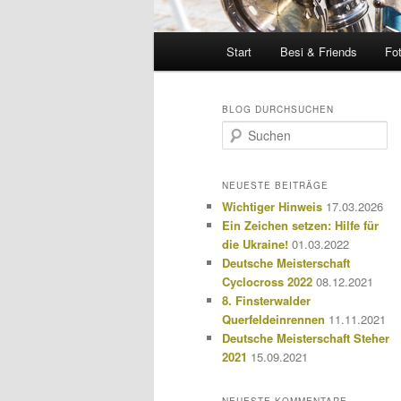
Hauptmenü
Start
Besi & Friends
Fo
BLOG DURCHSUCHEN
S
u
c
h
NEUESTE BEITRÄGE
e
Wichtiger Hinweis
17.03.2026
n
Ein Zeichen setzen: Hilfe für
die Ukraine!
01.03.2022
Deutsche Meisterschaft
Cyclocross 2022
08.12.2021
8. Finsterwalder
Querfeldeinrennen
11.11.2021
Deutsche Meisterschaft Steher
2021
15.09.2021