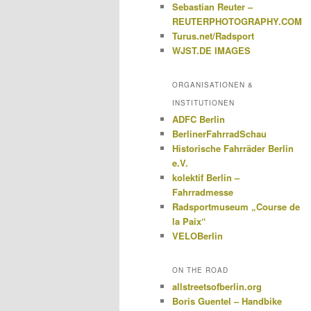
Sebastian Reuter –
REUTERPHOTOGRAPHY.COM
Turus.net/Radsport
WJST.DE IMAGES
ORGANISATIONEN &
INSTITUTIONEN
ADFC Berlin
BerlinerFahrradSchau
Historische Fahrräder Berlin
e.V.
kolektif Berlin –
Fahrradmesse
Radsportmuseum „Course de
la Paix“
VELOBerlin
ON THE ROAD
allstreetsofberlin.org
Boris Guentel – Handbike