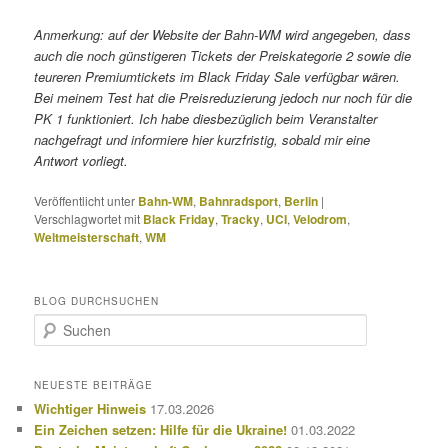
Anmerkung: auf der Website der Bahn-WM wird angegeben, dass
auch die noch günstigeren Tickets der Preiskategorie 2 sowie die
teureren Premiumtickets im Black Friday Sale verfügbar wären.
Bei meinem Test hat die Preisreduzierung jedoch nur noch für die
PK 1 funktioniert. Ich habe diesbezüglich beim Veranstalter
nachgefragt und informiere hier kurzfristig, sobald mir eine
Antwort vorliegt.
Veröffentlicht unter
Bahn-WM
,
Bahnradsport
,
Berlin
|
Verschlagwortet mit
Black Friday
,
Tracky
,
UCI
,
Velodrom
,
Weltmeisterschaft
,
WM
BLOG DURCHSUCHEN
S
u
c
h
NEUESTE BEITRÄGE
e
Wichtiger Hinweis
17.03.2026
n
Ein Zeichen setzen: Hilfe für die Ukraine!
01.03.2022