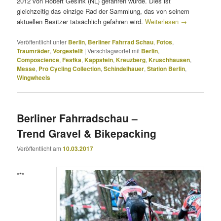
2012 von Robert Gesink (NL) gefahren wurde. Dies ist
gleichzeitig das einzige Rad der Sammlung, das von seinem
aktuellen Besitzer tatsächlich gefahren wird.
Weiterlesen
→
Veröffentlicht unter
Berlin
,
Berliner Fahrrad Schau
,
Fotos
,
Traumräder
,
Vorgestellt
|
Verschlagwortet mit
Berlin
,
Composcience
,
Festka
,
Kappstein
,
Kreuzberg
,
Kruschhausen
,
Messe
,
Pro Cycling Collection
,
Schindelhauer
,
Station Berlin
,
Wingwheels
Berliner Fahrradschau –
Trend Gravel & Bikepacking
Veröffentlicht am
10.03.2017
***