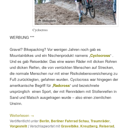
Cyclocross
WERBUNG ***
Gravel? Bikepacking? Vor wenigen Jahren noch gab es
Mountainbikes und ein Nischenprodukt namens „
Cyclocross
“ .
Und es gab Reiseräder. Das eine waren Räder mit dicken Rohren
und dicken Reifen, die von verrückten Menschen auf Strecken,
die normale Menschen nur mit einer Risikolebensversicherung zu
Fuß zurücklegten, gefahren wurden. Cyclocross war hingegen der
amerikanische Begriff für „
Radcross
“ und bezeichnete
ursprünglich einen Sport, der mit Rennrädern mit Stollenreifen in
Sand und Matsch ausgetragen wurde – also einen ziemlichen
Unsinn.
Weiterlesen
→
Veröffentlicht unter
Berlin
,
Berliner Fahrrad Schau
,
Traumräder
,
Vorgestellt
|
Verschlagwortet mit
Gravelbike
,
Kreuzberg
,
Reiserad
,