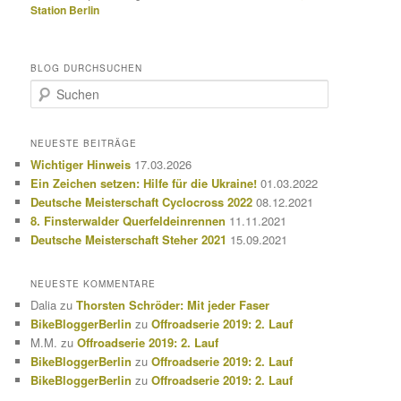
Station Berlin
BLOG DURCHSUCHEN
S
u
c
h
NEUESTE BEITRÄGE
e
Wichtiger Hinweis
17.03.2026
n
Ein Zeichen setzen: Hilfe für die Ukraine!
01.03.2022
Deutsche Meisterschaft Cyclocross 2022
08.12.2021
8. Finsterwalder Querfeldeinrennen
11.11.2021
Deutsche Meisterschaft Steher 2021
15.09.2021
NEUESTE KOMMENTARE
Dalia
zu
Thorsten Schröder: Mit jeder Faser
BikeBloggerBerlin
zu
Offroadserie 2019: 2. Lauf
M.M.
zu
Offroadserie 2019: 2. Lauf
BikeBloggerBerlin
zu
Offroadserie 2019: 2. Lauf
BikeBloggerBerlin
zu
Offroadserie 2019: 2. Lauf