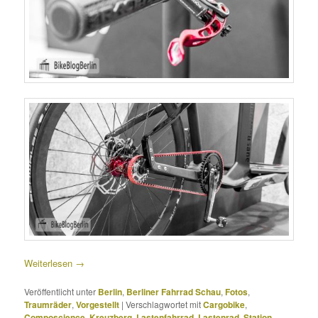
Weiterlesen
→
Veröffentlicht unter
Berlin
,
Berliner Fahrrad Schau
,
Fotos
,
Traumräder
,
Vorgestellt
|
Verschlagwortet mit
Cargobike
,
Composcience
,
Kreuzberg
,
Lastenfahrrad
,
Lastenrad
,
Station