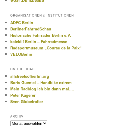
WJST.DE IMAGES
ORGANISATIONEN & INSTITUTIONEN
ADFC Berlin
BerlinerFahrradSchau
Historische Fahrräder Berlin e.V.
kolektif Berlin – Fahrradmesse
Radsportmuseum „Course de la Paix“
VELOBerlin
ON THE ROAD
allstreetsofberlin.org
Boris Guentel – Handbike extrem
Mein Radblog Ich bin dann mal….
Peter Kagerer
Sven Globetrotter
ARCHIV
Archiv