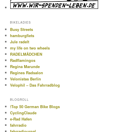
BIKELADIES
Busy Streets
hamburgfiets
Jule radelt
my life on two wheels
RADELMÄDCHEN
Radflamingos
Regina Marunde
Regines Radsalon
Velonistas Berlin
Velophil – Das Fahrradblog
BLOGROLL
!Top 50 German Bike Blogs
CyclingClaude
e-Rad Hafen
fahrradio
fahrradjournal