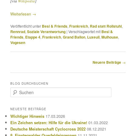
[via
Wikipedia
]
Weiterlesen
→
Veröffentlicht unter
Besi & Friends
,
Frankreich
,
Rad statt Rollstuhl
,
Rennrad
,
Soziale Verantwortung
|
Verschlagwortet mit
Besi &
Friends
,
Etappe 4
,
Frankreich
,
Grand Ballon
,
Luxeuil
,
Mulhouse
,
Vogesen
Beitragsnavigation
Neuere Beiträge
→
BLOG DURCHSUCHEN
S
u
c
h
NEUESTE BEITRÄGE
e
Wichtiger Hinweis
17.03.2026
n
Ein Zeichen setzen: Hilfe für die Ukraine!
01.03.2022
Deutsche Meisterschaft Cyclocross 2022
08.12.2021
8. Finsterwalder Querfeldeinrennen
11.11.2021