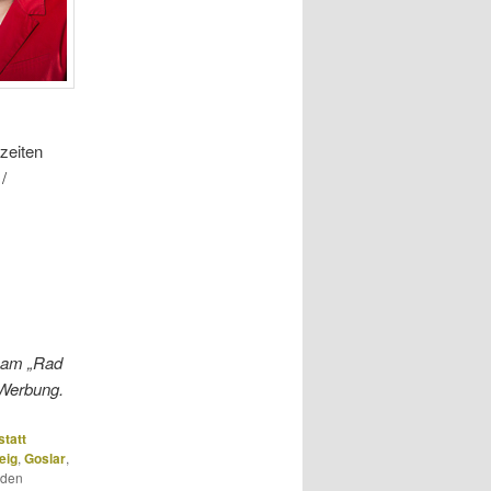
lzeiten
/
team „Rad
Werbung.
statt
eig
,
Goslar
,
 den