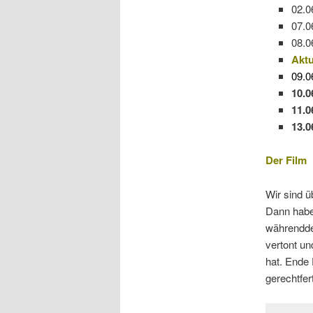
02.0
07.0
08.0
Aktu
09.0
10.0
11.0
13.0
Der Film
Wir sind ü
Dann haben
währenddes
vertont un
hat. Ende 
gerechtfer