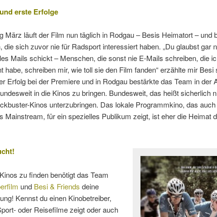
und erste Erfolge
g März läuft der Film nun täglich in Rodgau – Besis Heimatort – und b
die sich zuvor nie für Radsport interessiert haben. „Du glaubst gar n
alles Mails schickt – Menschen, die sonst nie E-Mails schreiben, die i
t habe, schreiben mir, wie toll sie den Film fanden“ erzählte mir Besi s
r Erfolg bei der Premiere und in Rodgau bestärkte das Team in der A
undesweit in die Kinos zu bringen. Bundesweit, das heißt sicherlich n
lockbuster-Kinos unterzubringen. Das lokale Programmkino, das auc
s Mainstream, für ein spezielles Publikum zeigt, ist eher die Heimat 
cht!
Kinos zu finden benötigt das Team
erfilm
und
Besi & Friends
deine
ung! Kennst du einen Kinobetreiber,
port- oder Reisefilme zeigt oder auch