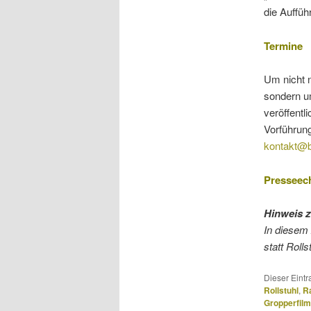
die Auffü
Termine
Um nicht n
sondern u
veröffentl
Vorführung
kontakt@b
Presseech
Hinweis 
In diesem 
statt Rollst
Dieser Eint
Rollstuhl
,
R
Gropperfilm