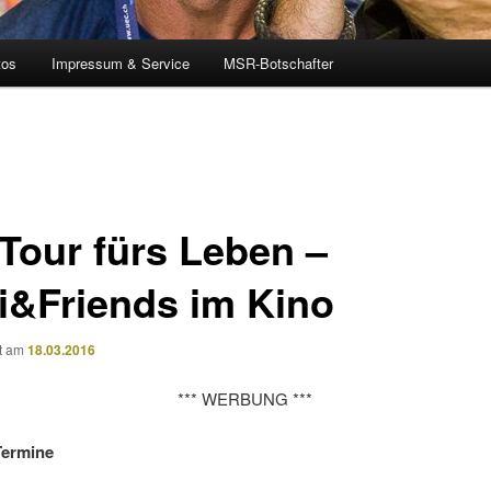
tos
Impressum & Service
MSR-Botschafter
 Tour fürs Leben –
i&Friends im Kino
ht am
18.03.2016
*** WERBUNG ***
Termine