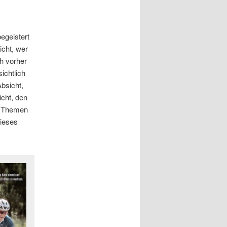
egeistert
icht, wer
ch vorher
ichtlich
bsicht,
icht, den
h Themen
dieses