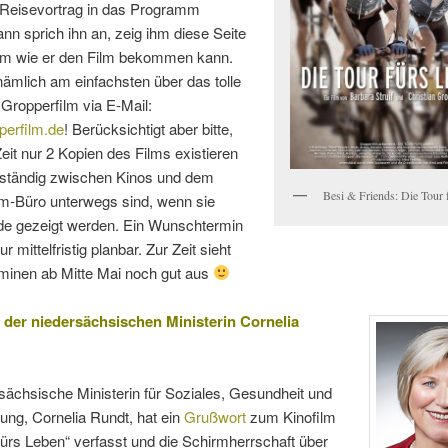
 Reisevortrag in das Programm
n sprich ihn an, zeig ihm diese Seite
hm wie er den Film bekommen kann.
ämlich am einfachsten über das tolle
Gropperfilm via E-Mail:
perfilm.de
! Berücksichtigt aber bitte,
eit nur 2 Kopien des Films existieren
 ständig zwischen Kinos und dem
Besi & Friends: Die Tour 
lm-Büro unterwegs sind, wenn sie
ade gezeigt werden. Ein Wunschtermin
ur mittelfristig planbar. Zur Zeit sieht
rminen ab Mitte Mai noch gut aus
der niedersächsischen Ministerin Cornelia
sächsische Ministerin für Soziales, Gesundheit und
lung, Cornelia Rundt, hat ein
Grußwort
zum Kinofilm
fürs Leben“ verfasst und die Schirmherrschaft über