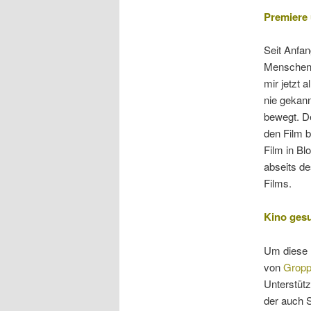
Premiere 
Seit Anfan
Menschen, 
mir jetzt 
nie gekann
bewegt. De
den Film b
Film in B
abseits de
Films.
Kino gesu
Um diese 
von
Gropp
Unterstütz
der auch S