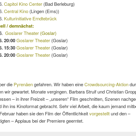
6.
Capitol Kino Center
(Bad Berleburg)
6.
Central Kino
(Lingen (Ems))
6.
Kulturinitiative Erndtebrück
ell / demnächst:
6.
Goslarer Theater
(Goslar)
6. 20:00
Goslarer Theater
(Goslar)
6. 15:30
Goslarer Theater
(Goslar)
6.
20:00
Goslarer Theater
(Goslar)
ber die
Pyrenäen
gefahren. Wir haben eine
Crowdsourcing-Aktion
dur
 wir gewartet. Monate vergingen. Barbara Struif und Christian Grop
sen – in ihrer Freizeit – „unseren“ Film geschnitten, Szenen nachge
d ihn ins Kinoformat gebracht. Sehr viel Arbeit, die kaum jemand m
Februar haben sie den Film der Öffentlichkeit
vorgestellt
und den –
tigten – Applaus bei der Premiere geerntet.