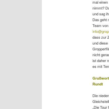
mal einen
nimmt? Dan
und sag i
Das geht n
Team von 
info@grop
dass zur Z
und diese
Gropperfi
nicht ger
ist daher n
es mit Te
Grußwort 
Rundt
Die nieder
Gleichstel
„Die Tour 