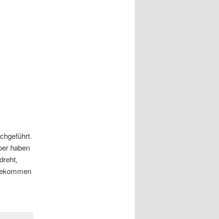
chgeführt.
per haben
dreht,
itbekommen