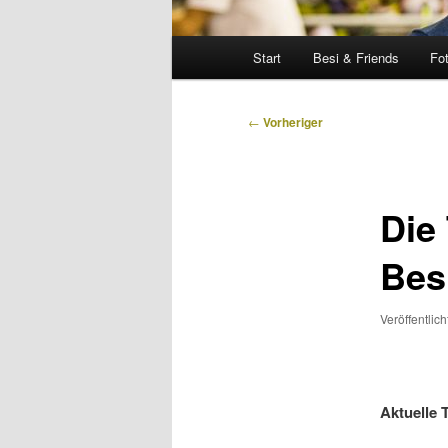
Hauptmenü
Start
Besi & Friends
Fo
Beitragsnavigation
←
Vorheriger
Die
Bes
Veröffentlic
Aktuelle 