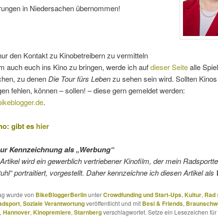
hrungen in Niedersachen übernommen!
ur den Kontakt zu Kinobetreibern zu vermitteln
m auch euch ins Kino zu bringen, werde ich auf
dieser Seite
alle Spie
ichen, zu denen
Die Tour fürs Leben
zu sehen sein wird. Sollten Kinos 
en fehlen, können – sollen! – diese gern gemeldet werden:
ikeblogger.de
.
o: gibt es
hier
zur Kennzeichnung als „Werbung“
Artikel wird
ein gewerblich vertriebener Kinofilm, der mein Radsport
uhl“ portraitiert, vorgestellt
.
Daher kennzeichne ich diesen
Artikel
als 
rag wurde von
BikeBloggerBerlin
unter
Crowdfunding und Start-Ups
,
Kultur
,
Rad 
adsport
,
Soziale Verantwortung
veröffentlicht und mit
Besi & Friends
,
Braunschw
,
Hannover
,
Kinopremiere
,
Starnberg
verschlagwortet. Setze ein Lesezeichen für