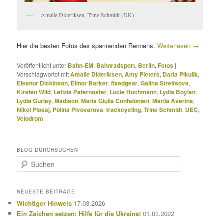
Amalie Dideriksen, Trine Schmidt (DK)
Hier die besten Fotos des spannenden Rennens.
Weiterlesen
→
Veröffentlicht unter
Bahn-EM
,
Bahnradsport
,
Berlin
,
Fotos
|
Verschlagwortet mit
Amalie Dideriksen
,
Amy Pieters
,
Daria Pikulik
,
Eleanor Dickinson
,
Elinor Barker
,
fixedgear
,
Galina Streltsova
,
Kirsten Wild
,
Letizia Paternoster
,
Lucie Hochmann
,
Lydia Boylan
,
Lydia Gurley
,
Madison
,
Maria Giulia Confalonieri
,
Mariia Averina
,
Nikol Plosaj
,
Polina Pivovarova
,
trackcycling
,
Trine Schmidt
,
UEC
,
Velodrom
BLOG DURCHSUCHEN
S
u
c
h
NEUESTE BEITRÄGE
e
Wichtiger Hinweis
17.03.2026
n
Ein Zeichen setzen: Hilfe für die Ukraine!
01.03.2022