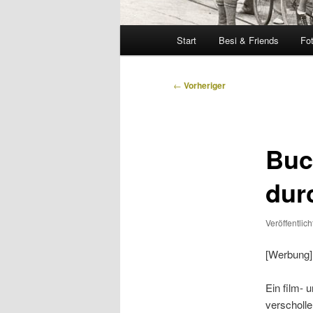
Hauptmenü
Start
Besi & Friends
Fo
Beitragsnavigation
←
Vorheriger
Buc
dur
Veröffentlic
[Werbung]
Ein film- 
verscholle