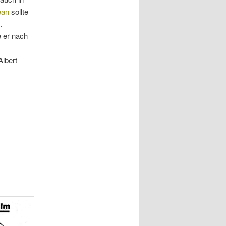
ean
sollte
.
e er nach
lbert