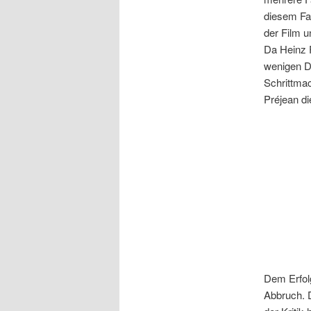
diesem Fal
der Film u
Da Heinz R
wenigen D
Schrittma
Préjean di
Dem Erfolg
Abbruch. 