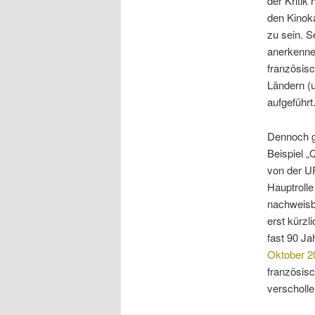
der Kritik
den Kinok
zu sein. S
anerkennen
französis
Ländern (u
aufgeführt
Dennoch ge
Beispiel „
von der U
Hauptrolle
nachweisb
erst kürzl
fast 90 J
Oktober 20
französisc
verscholle