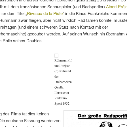
l: mit dem französischen Schauspieler (und Radsportler)
Albert Préj
nter dem Titel „
Riveaux de la Piste
“ in die Kinos Frankreichs kommen
ühmann zwar fliegen, aber nicht wirklich Rad fahren konnte, musst
rehtagen (und einem schweren Sturz nach Kontakt mit der
chermaschine) gedoubelt werden. Auf seinen Wunsch hin übernahm A
e Rolle seines Doubles.
Rühmann (l.)
und Préjean
(r.) während
der
Dreharbeiten.
Quelle:
Illustrierter
Radrenn-
Sport 1932
 des Films tat dies keinen
Die deutsche Fassung wurde von