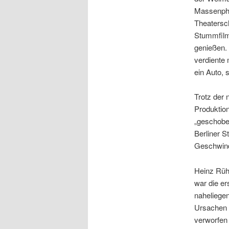
Massenphä
Theatersc
Stummfilm
genießen. 
verdiente 
ein Auto, 
Trotz der 
Produktion
„geschoben
Berliner S
Geschwindi
Heinz Rüh
war die er
naheliege
Ursachen l
verworfen 