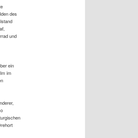
te
lden des
lstand
af,
orrad und
ber ein
ilm im
en
nderer,
so
turgischen
Drehort