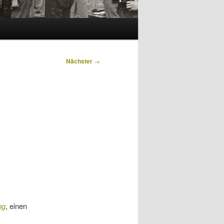
Nächster
→
ng
, einen