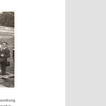
esordnung,
 auch in