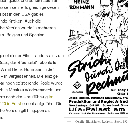
 hoch gelobt und scheint auch an
assen sehr erfolgreich gewesen
elbst in den USA gab es
de Kritiken. Auch die
che Version wurde in mehreren
.a. Belgien und Spanien)
.
riet dieser Film – anders als zum
Quax, der Bruchpilot“, ebenfalls
FA mit Heinz Rühmann in der
 – in Vergessenheit. Die einzige
ar noch existierende Kopie wurde
ich in Moskau wiederentdeckt und
ahre nach der Uraufführung
im
20 in Forst
erneut aufgeführt. Die
he Version gilt hingegen als
n.
Quelle: Illustrierter Radrenn-Sport 19