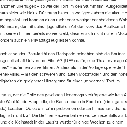
nomen überflügelt – so wie der Tonfilm den Stummfilm. Ausgebilde
hauspieler wie Heinz Rühmann hatten in wenigen Jahren die alten He
s abgelöst und konnten einen mehr oder weniger bescheidenen Woh
Rühmann, der mit seiner jugendlichen Art den Nerv des Publikums tr
mit seinen Filmen bereits so viel Geld, dass er sich nicht nur ein Mot
sondern auch ein Privatflugzeug leisten konnte.
nachlassenden Popularität des Radsports entschied sich die Berliner
sgesellschaft Universum Film AG (UFA) dafür, eine Theatervorlage ü
es“ Radrennen zu verfilmen. Anders als in der Vorlage spielte der F
teher-Milieu – mit den schweren und lauten Motorrädern und den hoh
gkeiten ein geeigneter Hintergrund für einen „modernen“ Tonfilm.
mann, der die Rolle des gewitzten Underdogs verkörperte wie kein A
ste Wahl für die Hauptrolle, die Radrennbahn in Forst die (nicht ganz 
nde) Location. Ob es an Terminproblemen oder an filmischen / drama
ag, ist nicht klar. Die Berliner Radrennbahnen wurden jedenfalls als 
und die Kleinstadt in der Lausitz wurde für einige Wochen zu einem