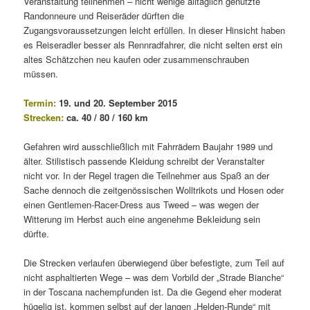
Veranstaltung teilnehmen – nicht wenige alltäglich genutzte
Randonneure und Reiseräder dürften die
Zugangsvoraussetzungen leicht erfüllen. In dieser Hinsicht haben
es Reiseradler besser als Rennradfahrer, die nicht selten erst ein
altes Schätzchen neu kaufen oder zusammenschrauben
müssen.
Termin:
19. und 20. September 2015
Strecken:
ca. 40 / 80 / 160 km
Gefahren wird ausschließlich mit Fahrrädern Baujahr 1989 und
älter. Stilistisch passende Kleidung schreibt der Veranstalter
nicht vor. In der Regel tragen die Teilnehmer aus Spaß an der
Sache dennoch die zeitgenössischen Wolltrikots und Hosen oder
einen Gentlemen-Racer-Dress aus Tweed – was wegen der
Witterung im Herbst auch eine angenehme Bekleidung sein
dürfte.
Die Strecken verlaufen überwiegend über befestigte, zum Teil auf
nicht asphaltierten Wege – was dem Vorbild der „Strade Bianche“
in der Toscana nachempfunden ist. Da die Gegend eher moderat
hügelig ist, kommen selbst auf der langen „Helden-Runde“ mit