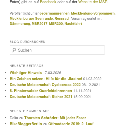
Fotos) gibt es auf
Facebook
oder auf der
Website der MSR
.
Veröffentlicht unter
Jedermannrennen
,
Mecklenburg-Vorpommern
,
Mecklenburger Seenrunde
,
Rennrad
|
Verschlagwortet mit
Dämmerung
,
MSR2017
,
MSR300
,
Nachtfahrt
BLOG DURCHSUCHEN
S
u
c
h
NEUESTE BEITRÄGE
e
Wichtiger Hinweis
17.03.2026
n
Ein Zeichen setzen: Hilfe für die Ukraine!
01.03.2022
Deutsche Meisterschaft Cyclocross 2022
08.12.2021
8. Finsterwalder Querfeldeinrennen
11.11.2021
Deutsche Meisterschaft Steher 2021
15.09.2021
NEUESTE KOMMENTARE
Dalia
zu
Thorsten Schröder: Mit jeder Faser
BikeBloggerBerlin
zu
Offroadserie 2019: 2. Lauf