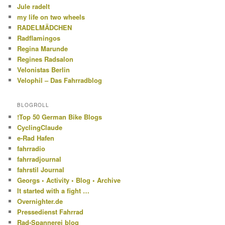
Jule radelt
my life on two wheels
RADELMÄDCHEN
Radflamingos
Regina Marunde
Regines Radsalon
Velonistas Berlin
Velophil – Das Fahrradblog
BLOGROLL
!Top 50 German Bike Blogs
CyclingClaude
e-Rad Hafen
fahrradio
fahrradjournal
fahrstil Journal
Georgs • Activity • Blog • Archive
It started with a fight …
Overnighter.de
Pressedienst Fahrrad
Rad-Spannerei blog