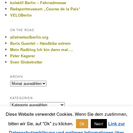
kolektif Berlin – Fahrradmesse
Radsportmuseum „Course de la Paix“
VELOBerlin
ON THE ROAD
allstreetsofberlin.org
Boris Guentel – Handbike extrem
Mein Radblog Ich bin dann mal….
Peter Kagerer
Sven Globetrotter
ARCHIV
Archiv
KATEGORIEN
Kategorien
Diese Website verwendet Cookies. Wenn Sie dem zustimmen,
bitten wir Sie, auf "Ok" zu klicken.
Link zur
Ok
Nein!
Datenschutzerklärung
Stolz präsentiert von WordPress
Datenschutzerklärung und weiteren Informationen über