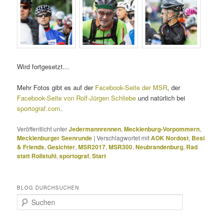
Wird fortgesetzt…
Mehr Fotos gibt es auf der
Facebook-Seite der MSR
, der
Facebook-Seite von Rolf-Jürgen Schliebe
und natürlich bei
sportograf.com
.
Veröffentlicht unter
Jedermannrennen
,
Mecklenburg-Vorpommern
,
Mecklenburger Seenrunde
|
Verschlagwortet mit
AOK Nordost
,
Besi
& Friends
,
Gesichter
,
MSR2017
,
MSR300
,
Neubrandenburg
,
Rad
statt Rollstuhl
,
sportograf
,
Start
BLOG DURCHSUCHEN
S
u
c