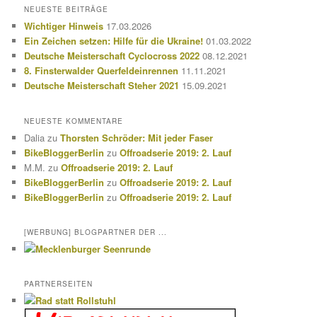
h
NEUESTE BEITRÄGE
e
Wichtiger Hinweis
17.03.2026
n
Ein Zeichen setzen: Hilfe für die Ukraine!
01.03.2022
Deutsche Meisterschaft Cyclocross 2022
08.12.2021
8. Finsterwalder Querfeldeinrennen
11.11.2021
Deutsche Meisterschaft Steher 2021
15.09.2021
NEUESTE KOMMENTARE
Dalia
zu
Thorsten Schröder: Mit jeder Faser
BikeBloggerBerlin
zu
Offroadserie 2019: 2. Lauf
M.M.
zu
Offroadserie 2019: 2. Lauf
BikeBloggerBerlin
zu
Offroadserie 2019: 2. Lauf
BikeBloggerBerlin
zu
Offroadserie 2019: 2. Lauf
[WERBUNG] BLOGPARTNER DER ...
PARTNERSEITEN