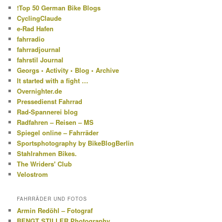
!Top 50 German Bike Blogs
CyclingClaude
e-Rad Hafen
fahrradio
fahrradjournal
fahrstil Journal
Georgs • Activity • Blog • Archive
It started with a fight …
Overnighter.de
Pressedienst Fahrrad
Rad-Spannerei blog
Radfahren – Reisen – MS
Spiegel online – Fahrräder
Sportsphotography by BikeBlogBerlin
Stahlrahmen Bikes.
The Wriders' Club
Velostrom
FAHRRÄDER UND FOTOS
Armin Redöhl – Fotograf
BENGT STILLER Photography