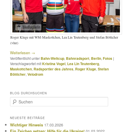
Roger Kluge mit WM-Maskottchen, Lea Lin Teutenberg und Stefan Bötticher
(vlnr)
Weiterlesen
→
Veröffentlicht unter
Bahn-Weltcup
,
Bahnradsport
,
Berlin
,
Fotos
|
Verschlagwortet mit
Kristina Vogel
,
Lea Lin Teutenberg
,
Maskottchen
,
Radsportler des Jahres
,
Roger Kluge
,
Stefan
Bötticher
,
Velodrom
BLOG DURCHSUCHEN
S
u
c
h
NEUESTE BEITRÄGE
e
Wichtiger Hinweis
17.03.2026
n
Ein Zeichen setzen: Hilfe für die Ukraine!
01.03.2022