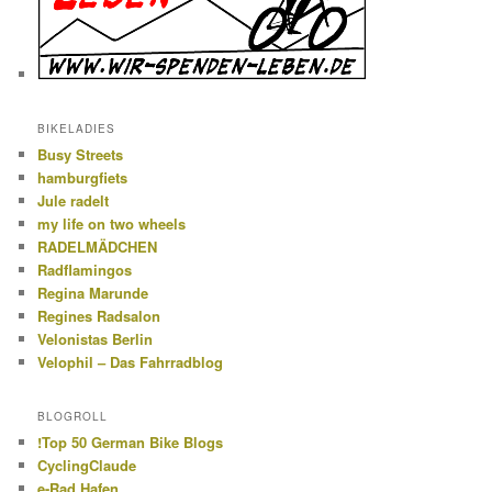
BIKELADIES
Busy Streets
hamburgfiets
Jule radelt
my life on two wheels
RADELMÄDCHEN
Radflamingos
Regina Marunde
Regines Radsalon
Velonistas Berlin
Velophil – Das Fahrradblog
BLOGROLL
!Top 50 German Bike Blogs
CyclingClaude
e-Rad Hafen