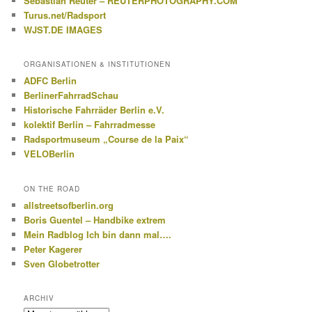
Sebastian Reuter – REUTERPHOTOGRAPHY.COM
Turus.net/Radsport
WJST.DE IMAGES
ORGANISATIONEN & INSTITUTIONEN
ADFC Berlin
BerlinerFahrradSchau
Historische Fahrräder Berlin e.V.
kolektif Berlin – Fahrradmesse
Radsportmuseum „Course de la Paix“
VELOBerlin
ON THE ROAD
allstreetsofberlin.org
Boris Guentel – Handbike extrem
Mein Radblog Ich bin dann mal….
Peter Kagerer
Sven Globetrotter
ARCHIV