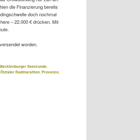
ien die Finanzierung bereits
undingschwelle doch nochmal
schere – 22.000 € drücken. Mit
nute.
 versendet worden.
Mecklenburger Seenrunde
,
,
Ötztaler Radmarathon
,
Provence
,