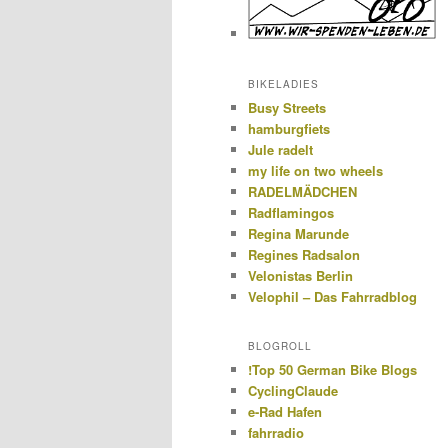
BIKELADIES
Busy Streets
hamburgfiets
Jule radelt
my life on two wheels
RADELMÄDCHEN
Radflamingos
Regina Marunde
Regines Radsalon
Velonistas Berlin
Velophil – Das Fahrradblog
BLOGROLL
!Top 50 German Bike Blogs
CyclingClaude
e-Rad Hafen
fahrradio