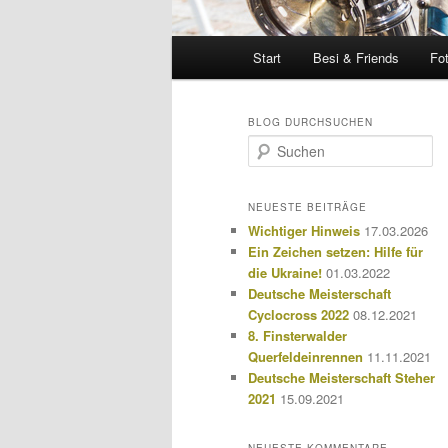
Hauptmenü
Start
Besi & Friends
Fo
BLOG DURCHSUCHEN
S
u
c
h
NEUESTE BEITRÄGE
e
Wichtiger Hinweis
17.03.2026
n
Ein Zeichen setzen: Hilfe für
die Ukraine!
01.03.2022
Deutsche Meisterschaft
Cyclocross 2022
08.12.2021
8. Finsterwalder
Querfeldeinrennen
11.11.2021
Deutsche Meisterschaft Steher
2021
15.09.2021