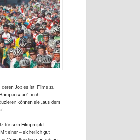
 deren Job es ist, Filme zu
 „Rampensäue“ noch
oduzieren können sie „aus dem
r.
 für sein Filmprojekt
it einer – sicherlich gut
 das Crowdfunding nur zäh an.