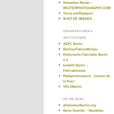
Sebastian Reuter –
REUTERPHOTOGRAPHY.COM
Turus.net/Radsport
WJST.DE IMAGES
ORGANISATIONEN &
INSTITUTIONEN
ADFC Berlin
BerlinerFahrradSchau
Historische Fahrräder Berlin
e.V.
kolektif Berlin –
Fahrradmesse
Radsportmuseum „Course de
la Paix“
VELOBerlin
ON THE ROAD
allstreetsofberlin.org
Boris Guentel – Handbike