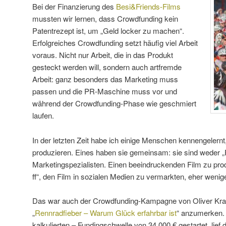
Bei der Finanzierung des
Besi&Friends-Films
mussten wir lernen, dass Crowdfunding kein
Patentrezept ist, um „Geld locker zu machen“.
Erfolgreiches Crowdfunding setzt häufig viel Arbeit
voraus. Nicht nur Arbeit, die in das Produkt
gesteckt werden will, sondern auch artfremde
Arbeit: ganz besonders das Marketing muss
passen und die PR-Maschine muss vor und
während der Crowdfunding-Phase wie geschmiert
laufen.
In der letzten Zeit habe ich einige Menschen kennengelernt,
produzieren. Eines haben sie gemeinsam: sie sind weder
Marketingspezialisten. Einen beeindruckenden Film zu pr
ff“, den Film in sozialen Medien zu vermarkten, eher wenige
Das war auch der Crowdfunding-Kampagne von Oliver Kratz
„
Rennradfieber – Warum Glück erfahrbar ist
“ anzumerken. M
kalkulierten – Fundingschwelle von 34.000 € gestartet, lief