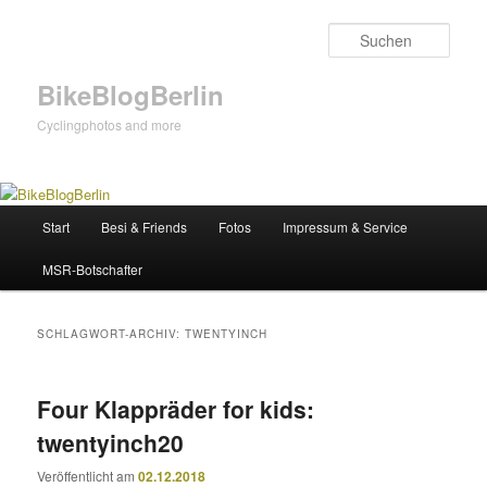
Zum
Zum
primären
sekundären
Such
Inhalt
Inhalt
springen
springen
BikeBlogBerlin
Cyclingphotos and more
Hauptmenü
Start
Besi & Friends
Fotos
Impressum & Service
MSR-Botschafter
SCHLAGWORT-ARCHIV:
TWENTYINCH
Four Klappräder for kids:
twentyinch20
Veröffentlicht am
02.12.2018