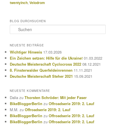
twentyinch
,
Velodrom
BLOG DURCHSUCHEN
S
u
c
h
NEUESTE BEITRÄGE
e
Wichtiger Hinweis
17.03.2026
n
Ein Zeichen setzen: Hilfe für die Ukraine!
01.03.2022
Deutsche Meisterschaft Cyclocross 2022
08.12.2021
8. Finsterwalder Querfeldeinrennen
11.11.2021
Deutsche Meisterschaft Steher 2021
15.09.2021
NEUESTE KOMMENTARE
Dalia
zu
Thorsten Schröder: Mit jeder Faser
BikeBloggerBerlin
zu
Offroadserie 2019: 2. Lauf
M.M.
zu
Offroadserie 2019: 2. Lauf
BikeBloggerBerlin
zu
Offroadserie 2019: 2. Lauf
BikeBloggerBerlin
zu
Offroadserie 2019: 2. Lauf