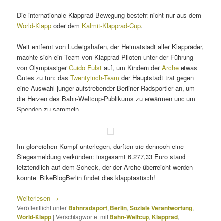
Die internationale Klapprad-Bewegung besteht nicht nur aus dem
World-Klapp
oder dem
Kalmit-Klapprad-Cup
.
Weit entfernt von Ludwigshafen, der Heimatstadt aller Klappräder,
machte sich ein Team von Klapprad-Piloten unter der Führung
von Olympiasiger
Guido Fulst
auf, um Kindern der
Arche
etwas
Gutes zu tun: das
Twentyinch-Team
der Hauptstadt trat gegen
eine Auswahl junger aufstrebender Berliner Radsportler an, um
die Herzen des Bahn-Weltcup-Publikums zu erwärmen und um
Spenden zu sammeln.
Im glorreichen Kampf unterlegen, durften sie dennoch eine
Siegesmeldung verkünden: insgesamt 6.277,33 Euro stand
letztendlich auf dem Scheck, der der Arche überreicht werden
konnte. BikeBlogBerlin findet dies klapptastisch!
Weiterlesen
→
Veröffentlicht unter
Bahnradsport
,
Berlin
,
Soziale Verantwortung
,
World-Klapp
|
Verschlagwortet mit
Bahn-Weltcup
,
Klapprad
,