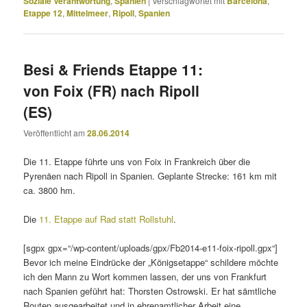
Soziale Verantwortung
,
Spanien
|
Verschlagwortet mit
Barcelona
,
Etappe 12
,
Mittelmeer
,
Ripoll
,
Spanien
Besi & Friends Etappe 11:
von Foix (FR) nach Ripoll
(ES)
Veröffentlicht am
28.06.2014
Die 11. Etappe führte uns von Foix in Frankreich über die
Pyrenäen nach Ripoll in Spanien. Geplante Strecke: 161 km mit
ca. 3800 hm.
Die
11. Etappe auf Rad statt Rollstuhl
.
[sgpx gpx=“/wp-content/uploads/gpx/Fb2014-e11-foix-ripoll.gpx“]
Bevor ich meine Eindrücke der „Königsetappe“ schildere möchte
ich den Mann zu Wort kommen lassen, der uns von Frankfurt
nach Spanien geführt hat: Thorsten Ostrowski. Er hat sämtliche
Routen ausgearbeitet und in ehrenamtlicher Arbeit eine