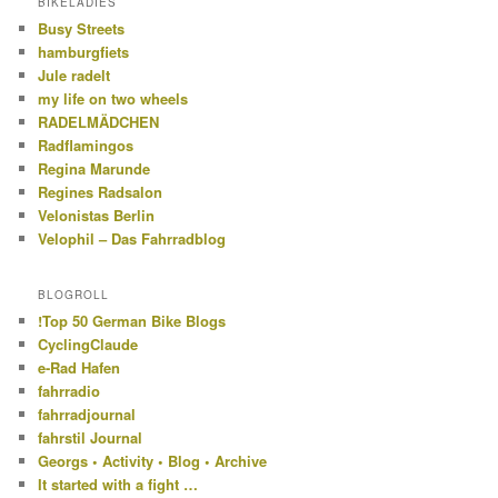
BIKELADIES
Busy Streets
hamburgfiets
Jule radelt
my life on two wheels
RADELMÄDCHEN
Radflamingos
Regina Marunde
Regines Radsalon
Velonistas Berlin
Velophil – Das Fahrradblog
BLOGROLL
!Top 50 German Bike Blogs
CyclingClaude
e-Rad Hafen
fahrradio
fahrradjournal
fahrstil Journal
Georgs • Activity • Blog • Archive
It started with a fight …