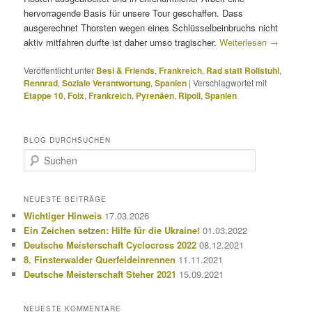
hervorragende Basis für unsere Tour geschaffen. Dass
ausgerechnet Thorsten wegen eines Schlüsselbeinbruchs nicht
aktiv mitfahren durfte ist daher umso tragischer.
Weiterlesen
→
Veröffentlicht unter
Besi & Friends
,
Frankreich
,
Rad statt Rollstuhl
,
Rennrad
,
Soziale Verantwortung
,
Spanien
|
Verschlagwortet mit
Etappe 10
,
Foix
,
Frankreich
,
Pyrenäen
,
Ripoll
,
Spanien
BLOG DURCHSUCHEN
S
u
c
h
NEUESTE BEITRÄGE
e
Wichtiger Hinweis
17.03.2026
n
Ein Zeichen setzen: Hilfe für die Ukraine!
01.03.2022
Deutsche Meisterschaft Cyclocross 2022
08.12.2021
8. Finsterwalder Querfeldeinrennen
11.11.2021
Deutsche Meisterschaft Steher 2021
15.09.2021
NEUESTE KOMMENTARE