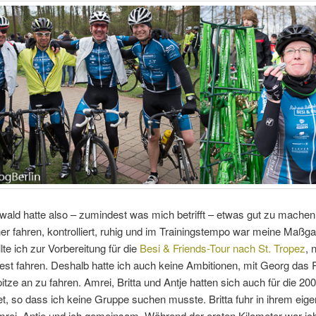
ald hatte also – zumindest was mich betrifft – etwas gut zu machen.
er fahren, kontrolliert, ruhig und im Trainingstempo war meine Maßga
te ich zur Vorbereitung für die
Besi & Friends-Tour nach St. Tropez
, 
est fahren. Deshalb hatte ich auch keine Ambitionen, mit Georg das
itze an zu fahren. Amrei, Britta und Antje hatten sich auch für die 20
, so dass ich keine Gruppe suchen musste. Britta fuhr in ihrem eig
rei, Antje und ich gemeinsam. Während der ersten Kilometer war ich