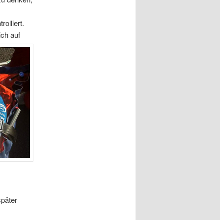
olliert.
ich auf
später