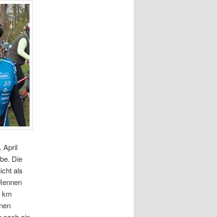
 April
be. Die
nicht als
 Rennen
0 km
enen
 noch ein