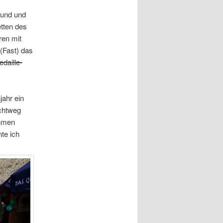
 und und
etten des
ren mit
 (Fast) das
daille-
jahr ein
ichtweg
ahmen
te ich