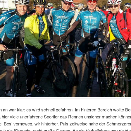
 an war klar: es wird schnell gefahren. Im hinteren Bereich wollte Bes
a hier viele unerfahrene Sportler das Rennen unsicher machen könne
e, Besi vorneweg, wir hinterher. Puls zeitweise nahe der Schmerzgr
 wir die führende, recht große Gruppe. An ein Vorbeifahren war nicht