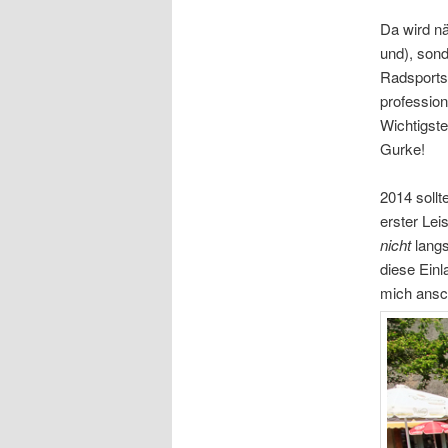
Da wird nä
und), sond
Radsports
profession
Wichtigste
Gurke!
2014 sollt
erster Le
nicht
langs
diese Einl
mich ansc