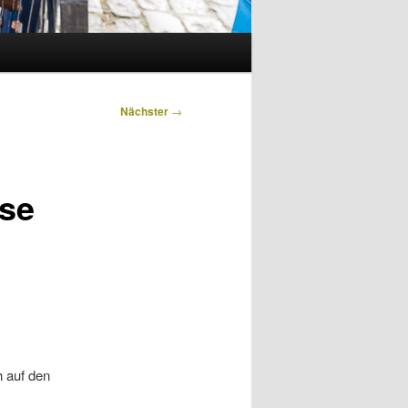
Nächster
→
ise
 auf den