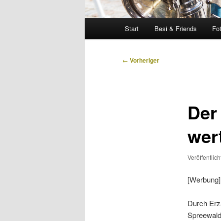
Hauptmenü
Start
Besi & Friends
Fo
Beitragsnavigation
←
Vorheriger
Der
wer
Veröffentlic
[Werbung]
Durch Erz
Spreewald