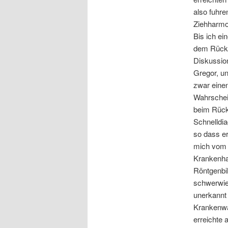
also fuhre
Ziehharmon
Bis ich ei
dem Rücke
Diskussio
Gregor, u
zwar eine
Wahrschein
beim Rück
Schnelldi
so dass er
mich vom 
Krankenha
Röntgenbil
schwerwie
unerkannt
Krankenwa
erreichte 