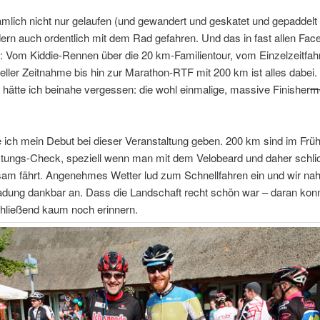
mlich nicht nur gelaufen (und gewandert und geskatet und gepaddelt
ern auch ordentlich mit dem Rad gefahren. Und das in fast allen Fac
: Vom Kiddie-Rennen über die 20 km-Familientour, vom Einzelzeitfah
eller Zeitnahme bis hin zur Marathon-RTF mit 200 km ist alles dabei.
 hätte ich beinahe vergessen: die wohl einmalige, massive Finisher
me
e ich mein Debut bei dieser Veranstaltung geben. 200 km sind im Früh
istungs-Check, speziell wenn man mit dem Velobeard und daher schl
am fährt. Angenehmes Wetter lud zum Schnellfahren ein und wir n
adung dankbar an. Dass die Landschaft recht schön war – daran konn
hließend kaum noch erinnern.