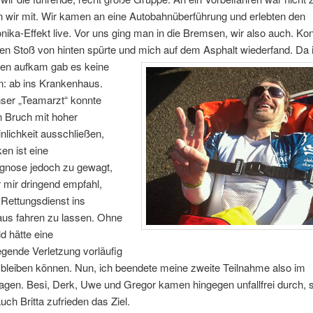
n wir mit. Wir kamen an eine Autobahnüberführung und erlebten den
ika-Effekt live. Vor uns ging man in die Bremsen, wir also auch. Kontr
nen Stoß von hinten spürte und mich auf dem Asphalt wiederfand.
Da 
n aufkam gab es keine
n: ab ins Krankenhaus.
nser „Teamarzt“ konnte
n Bruch mit hoher
lichkeit ausschließen,
en ist eine
agnose jedoch zu gewagt,
 mir dringend empfahl,
Rettungsdienst ins
us fahren zu lassen. Ohne
d hätte eine
gende Verletzung vorläufig
 bleiben können. Nun, ich beendete meine zweite Teilnahme also im
gen. Besi, Derk, Uwe und Gregor kamen hingegen unfallfrei durch, 
auch Britta zufrieden das Ziel.