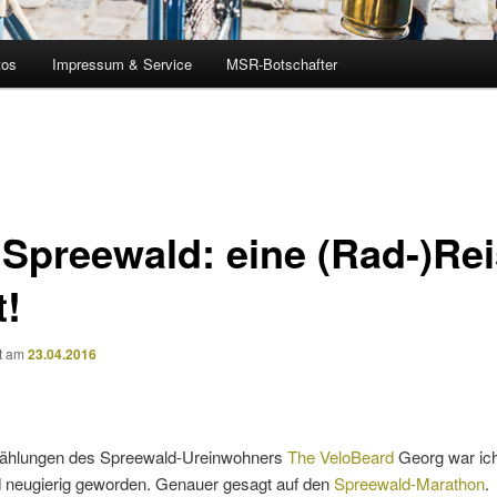
tos
Impressum & Service
MSR-Botschafter
 Spreewald: eine (Rad-)Re
t!
ht am
23.04.2016
ählungen des Spreewald-Ureinwohners
The VeloBeard
Georg war ich
 neugierig geworden. Genauer gesagt auf den
Spreewald-Marathon
.