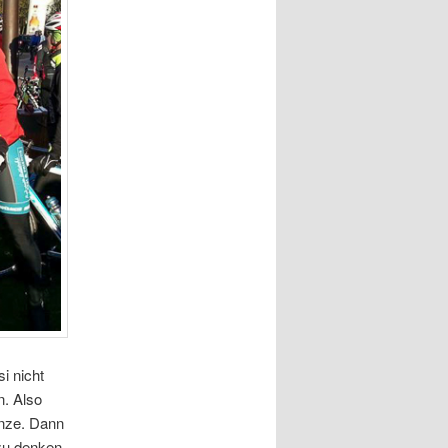
i nicht
n. Also
enze. Dann
 zu denken,