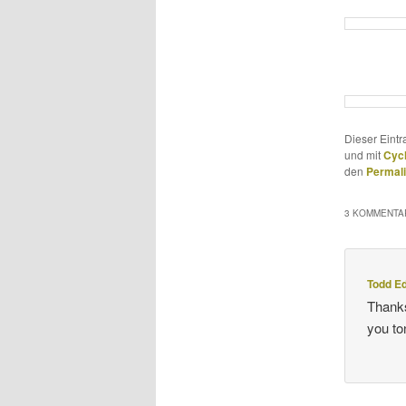
Dieser Eint
und mit
Cycl
den
Permal
3 KOMMENTAR
Todd E
Thanks
you to