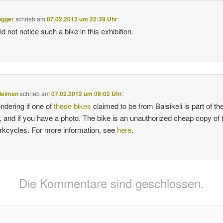
ogger
schrieb
am
07.02.2012 um 22:39 Uhr
:
id not notice such a bike in this exhibition.
delman
schrieb
am
07.02.2012 um 09:02 Uhr
:
ndering if one of
these bikes
claimed to be from Baisikeli is part of th
t, and if you have a photo. The bike is an unauthorized cheap copy of 
kcycles. For more information, see
here
.
Die Kommentare sind geschlossen.