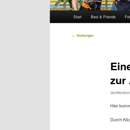
Hauptmenü
Start
Besi & Friends
Fo
Beitragsnavigation
←
Vorheriger
Eine
zur
Veröffentlic
Hier komm
Durch Klic