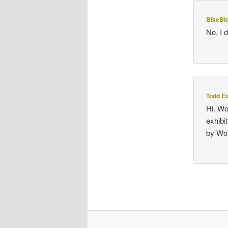
BikeBl
No, I d
Todd E
Hi. Wo
exhibi
by Wor