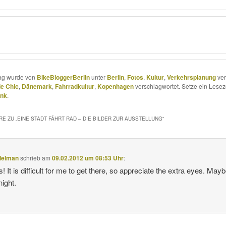
rag wurde von
BikeBloggerBerlin
unter
Berlin
,
Fotos
,
Kultur
,
Verkehrsplanung
ver
e Chic
,
Dänemark
,
Fahrradkultur
,
Kopenhagen
verschlagwortet. Setze ein Lesez
ink
.
E ZU „
EINE STADT FÄHRT RAD – DIE BILDER ZUR AUSSTELLUNG
“
delman
schrieb
am
09.02.2012 um 08:53 Uhr
:
! It is difficult for me to get there, so appreciate the extra eyes. May
night.