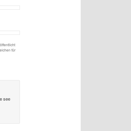
öffentlicht
eichen für
be see