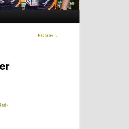
Nächster
→
er
 Rad
«