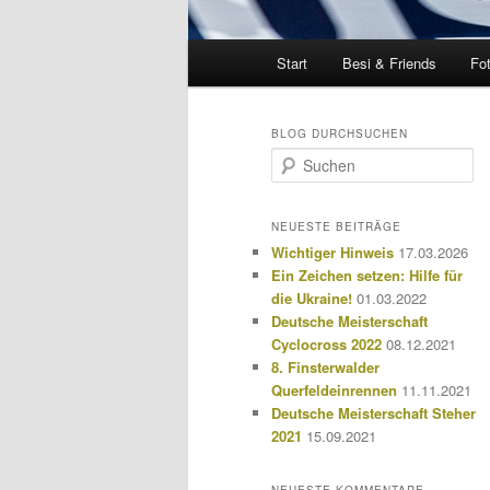
Hauptmenü
Start
Besi & Friends
Fo
BLOG DURCHSUCHEN
S
u
c
h
NEUESTE BEITRÄGE
e
Wichtiger Hinweis
17.03.2026
n
Ein Zeichen setzen: Hilfe für
die Ukraine!
01.03.2022
Deutsche Meisterschaft
Cyclocross 2022
08.12.2021
8. Finsterwalder
Querfeldeinrennen
11.11.2021
Deutsche Meisterschaft Steher
2021
15.09.2021