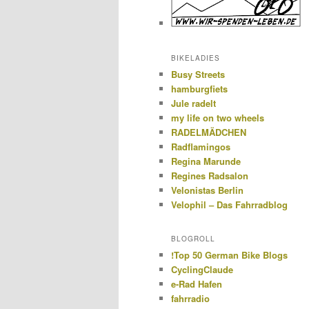
BIKELADIES
Busy Streets
hamburgfiets
Jule radelt
my life on two wheels
RADELMÄDCHEN
Radflamingos
Regina Marunde
Regines Radsalon
Velonistas Berlin
Velophil – Das Fahrradblog
BLOGROLL
!Top 50 German Bike Blogs
CyclingClaude
e-Rad Hafen
fahrradio