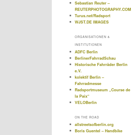
Sebastian Reuter –
REUTERPHOTOGRAPHY.COM
Turus.net/Radsport
WJST.DE IMAGES
ORGANISATIONEN &
INSTITUTIONEN
ADFC Berlin
BerlinerFahrradSchau
Historische Fahrräder Berlin
e.V.
kolektif Berlin –
Fahrradmesse
Radsportmuseum „Course de
la Paix“
VELOBerlin
ON THE ROAD
allstreetsofberlin.org
Boris Guentel – Handbike