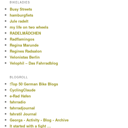
BIKELADIES
Busy Streets
hamburgfiets
Jule radelt
my life on two wheels
RADELMÄDCHEN
Radflamingos
Regina Marunde
Regines Radsalon
Velonistas Berlin
Velophil – Das Fahrradblog
BLOGROLL
!Top 50 German Bike Blogs
CyclingClaude
e-Rad Hafen
fahrradio
fahrradjournal
fahrstil Journal
Georgs • Activity • Blog • Archive
It started with a fight …