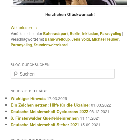
Herzlichen Glückwunsch!
Weiterlesen
→
Veröffentlicht unter
Bahnradsport
,
Berlin
,
Inklusion
,
Paracycling
|
Verschlagwortet mit
Bahn-Weltcup
,
Jens Voigt
,
Michael Teuber
,
Paracycling
,
Stundenweltrekord
BLOG DURCHSUCHEN
S
u
c
h
NEUESTE BEITRÄGE
e
Wichtiger Hinweis
17.03.2026
n
Ein Zeichen setzen: Hilfe für die Ukraine!
01.03.2022
Deutsche Meisterschaft Cyclocross 2022
08.12.2021
8. Finsterwalder Querfeldeinrennen
11.11.2021
Deutsche Meisterschaft Steher 2021
15.09.2021