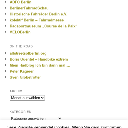
ADFC Berlin
BerlinerFahrradSchau
Historische Fahrräder Berlin e.V.
kolektif Berlin – Fahrradmesse
Radsportmuseum „Course de la Paix“
VELOBerlin
ON THE ROAD
allstreetsofberlin.org
Boris Guentel – Handbike extrem
Mein Radblog Ich bin dann mal….
Peter Kagerer
Sven Globetrotter
ARCHIV
Archiv
KATEGORIEN
Kategorien
Diese Website verwendet Cookies. Wenn Sie dem zustimmen,