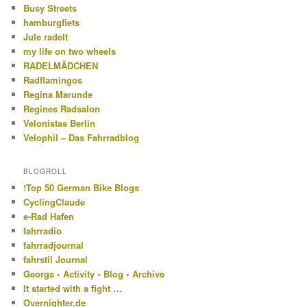
Busy Streets
hamburgfiets
Jule radelt
my life on two wheels
RADELMÄDCHEN
Radflamingos
Regina Marunde
Regines Radsalon
Velonistas Berlin
Velophil – Das Fahrradblog
BLOGROLL
!Top 50 German Bike Blogs
CyclingClaude
e-Rad Hafen
fahrradio
fahrradjournal
fahrstil Journal
Georgs • Activity • Blog • Archive
It started with a fight …
Overnighter.de