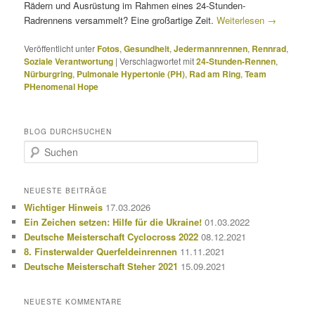
Rädern und Ausrüstung im Rahmen eines 24-Stunden-
Radrennens versammelt? Eine großartige Zeit.
Weiterlesen
→
Veröffentlicht unter
Fotos
,
Gesundheit
,
Jedermannrennen
,
Rennrad
,
Soziale Verantwortung
|
Verschlagwortet mit
24-Stunden-Rennen
,
Nürburgring
,
Pulmonale Hypertonie (PH)
,
Rad am Ring
,
Team
PHenomenal Hope
BLOG DURCHSUCHEN
S
u
c
h
NEUESTE BEITRÄGE
e
Wichtiger Hinweis
17.03.2026
n
Ein Zeichen setzen: Hilfe für die Ukraine!
01.03.2022
Deutsche Meisterschaft Cyclocross 2022
08.12.2021
8. Finsterwalder Querfeldeinrennen
11.11.2021
Deutsche Meisterschaft Steher 2021
15.09.2021
NEUESTE KOMMENTARE