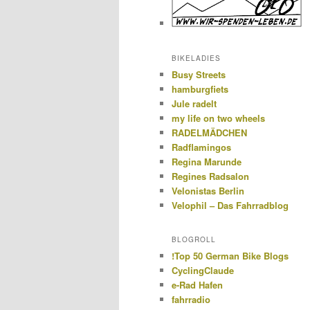
BIKELADIES
Busy Streets
hamburgfiets
Jule radelt
my life on two wheels
RADELMÄDCHEN
Radflamingos
Regina Marunde
Regines Radsalon
Velonistas Berlin
Velophil – Das Fahrradblog
BLOGROLL
!Top 50 German Bike Blogs
CyclingClaude
e-Rad Hafen
fahrradio