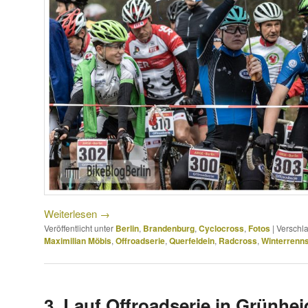
Weiterlesen
→
Veröffentlicht unter
Berlin
,
Brandenburg
,
Cyclocross
,
Fotos
|
Verschla
Maximilian Möbis
,
Offroadserie
,
Querfeldein
,
Radcross
,
Winterrenns
3. Lauf Offroadserie in Grünhei