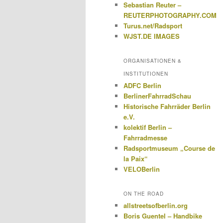
Sebastian Reuter –
REUTERPHOTOGRAPHY.COM
Turus.net/Radsport
WJST.DE IMAGES
ORGANISATIONEN &
INSTITUTIONEN
ADFC Berlin
BerlinerFahrradSchau
Historische Fahrräder Berlin
e.V.
kolektif Berlin –
Fahrradmesse
Radsportmuseum „Course de
la Paix“
VELOBerlin
ON THE ROAD
allstreetsofberlin.org
Boris Guentel – Handbike