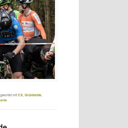
gwortet mit
CX
,
Grünheide
,
erie
de