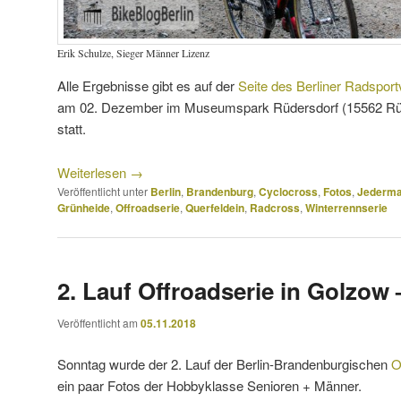
Erik Schulze, Sieger Männer Lizenz
Alle Ergebnisse gibt es auf der
Seite des Berliner Radspor
am 02. Dezember im Museumspark Rüdersdorf (15562 Rüde
statt.
Weiterlesen
→
Veröffentlicht unter
Berlin
,
Brandenburg
,
Cyclocross
,
Fotos
,
Jederma
Grünheide
,
Offroadserie
,
Querfeldein
,
Radcross
,
Winterrennserie
2. Lauf Offroadserie in Golzow –
Veröffentlicht am
05.11.2018
Sonntag wurde der 2. Lauf der Berlin-Brandenburgischen
O
ein paar Fotos der Hobbyklasse Senioren + Männer.