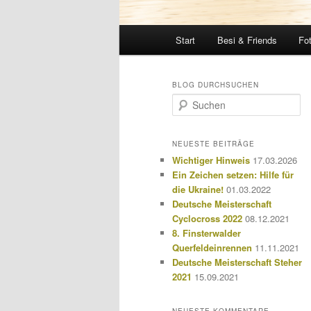
Hauptmenü
Start
Besi & Friends
Fo
BLOG DURCHSUCHEN
S
u
c
h
NEUESTE BEITRÄGE
e
Wichtiger Hinweis
17.03.2026
n
Ein Zeichen setzen: Hilfe für
die Ukraine!
01.03.2022
Deutsche Meisterschaft
Cyclocross 2022
08.12.2021
8. Finsterwalder
Querfeldeinrennen
11.11.2021
Deutsche Meisterschaft Steher
2021
15.09.2021