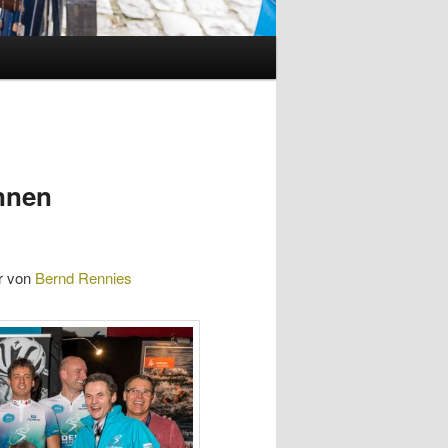
nnen
r von
Bernd Rennies