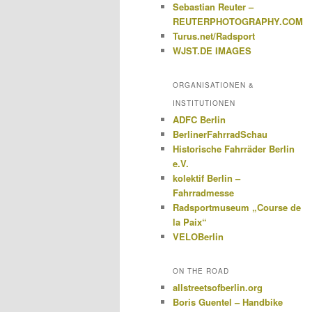
Sebastian Reuter –
REUTERPHOTOGRAPHY.COM
Turus.net/Radsport
WJST.DE IMAGES
ORGANISATIONEN &
INSTITUTIONEN
ADFC Berlin
BerlinerFahrradSchau
Historische Fahrräder Berlin
e.V.
kolektif Berlin –
Fahrradmesse
Radsportmuseum „Course de
la Paix“
VELOBerlin
ON THE ROAD
allstreetsofberlin.org
Boris Guentel – Handbike