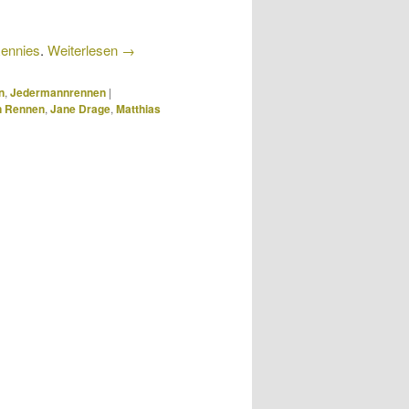
Rennies
.
Weiterlesen
→
n
,
Jedermannrennen
|
n Rennen
,
Jane Drage
,
Matthias