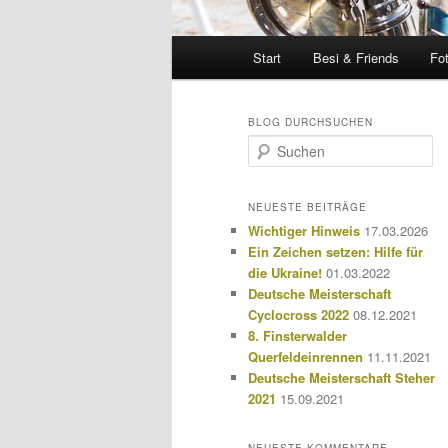
Hauptmenü
Start
Besi & Friends
Fo
BLOG DURCHSUCHEN
S
u
c
h
NEUESTE BEITRÄGE
e
Wichtiger Hinweis
17.03.2026
n
Ein Zeichen setzen: Hilfe für
die Ukraine!
01.03.2022
Deutsche Meisterschaft
Cyclocross 2022
08.12.2021
8. Finsterwalder
Querfeldeinrennen
11.11.2021
Deutsche Meisterschaft Steher
2021
15.09.2021