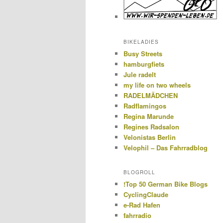
BIKELADIES
Busy Streets
hamburgfiets
Jule radelt
my life on two wheels
RADELMÄDCHEN
Radflamingos
Regina Marunde
Regines Radsalon
Velonistas Berlin
Velophil – Das Fahrradblog
BLOGROLL
!Top 50 German Bike Blogs
CyclingClaude
e-Rad Hafen
fahrradio