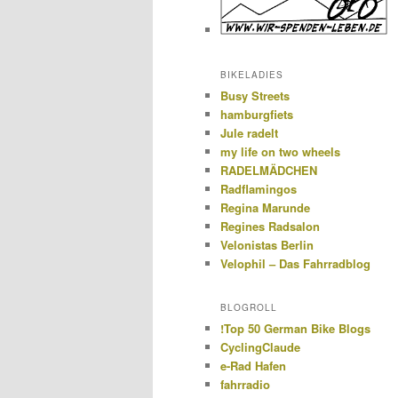
BIKELADIES
Busy Streets
hamburgfiets
Jule radelt
my life on two wheels
RADELMÄDCHEN
Radflamingos
Regina Marunde
Regines Radsalon
Velonistas Berlin
Velophil – Das Fahrradblog
BLOGROLL
!Top 50 German Bike Blogs
CyclingClaude
e-Rad Hafen
fahrradio