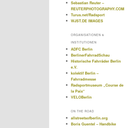
Sebastian Reuter –
REUTERPHOTOGRAPHY.COM
Turus.net/Radsport
WJST.DE IMAGES
ORGANISATIONEN &
INSTITUTIONEN
ADFC Berlin
BerlinerFahrradSchau
Historische Fahrräder Berlin
e.V.
kolektif Berlin –
Fahrradmesse
Radsportmuseum „Course de
la Paix“
VELOBerlin
ON THE ROAD
allstreetsofberlin.org
Boris Guentel – Handbike