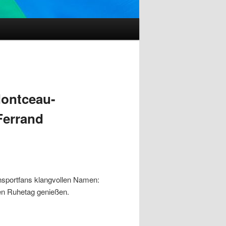
Montceau-
Ferrand
nnsportfans klangvollen Namen:
ten Ruhetag genießen.