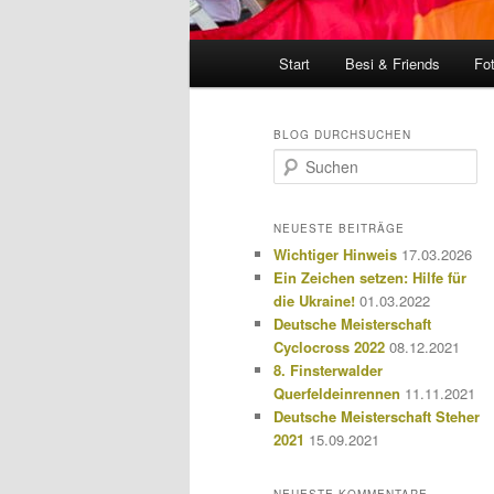
Hauptmenü
Start
Besi & Friends
Fo
BLOG DURCHSUCHEN
S
u
c
h
NEUESTE BEITRÄGE
e
Wichtiger Hinweis
17.03.2026
n
Ein Zeichen setzen: Hilfe für
die Ukraine!
01.03.2022
Deutsche Meisterschaft
Cyclocross 2022
08.12.2021
8. Finsterwalder
Querfeldeinrennen
11.11.2021
Deutsche Meisterschaft Steher
2021
15.09.2021