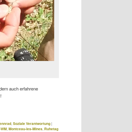
ondern auch erfahrene
!
ennrad
,
Soziale Verantwortung
|
l-WM
,
Montceau-les-Mines
,
Ruhetag