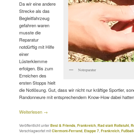
Da wir eine andere
Strecke als das
Begleitfahrzeug
gefahren waren
musste die
Reparatur
notdürftig mit Hilfe
einer
Lüsterklemme
erfolgen. Bis zum
Notreparatur
Erreichen des
ersten Stopps hielt
die Notlösung. Gut, dass wir nicht nur kräftige Sportler, s
Randonneure mit entsprechendem Know-How dabei hatten
Weiterlesen
→
Veröffentlicht unter
Besi & Friends
,
Frankreich
,
Rad statt Rollstuhl
,
R
Verschlagwortet mit
Clermont-Ferrand
,
Etappe 7
,
Frankreich
,
Fußbal