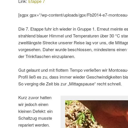
Link:
Etappe 7
[sgpx gpx=“/wp-content/uploads/gpx/Fb2014-e7-montceau-
Die 7. Etappe fuhr ich wieder in Gruppe 1. Erneut meinte es
strahlend blauer Himmel und Temperaturen über 30 °C sta
zweitlängste Strecke unserer Reise lag vor uns, die Mitta
vorgesehen. Daher wurde beschlossen, mindestens einen we
der Trinkflaschen einzuplanen.
Gut gelaunt und mit flottem Tempo verließen wir Montceau-
Profil ließ es zu, dass immer wieder Geschwindigkeiten bi
So verging die Zeit bis zur „Mittagspause“ recht schnell.
Kurz zuvor hatten
wir jedoch einen
kleinen Defekt: ein
Schaltzug musste
repariert werden.