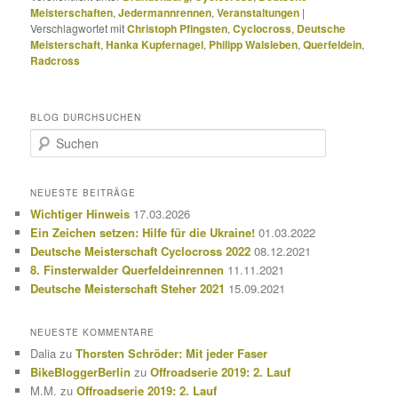
Meisterschaften
,
Jedermannrennen
,
Veranstaltungen
|
Verschlagwortet mit
Christoph Pfingsten
,
Cyclocross
,
Deutsche
Meisterschaft
,
Hanka Kupfernagel
,
Philipp Walsleben
,
Querfeldein
,
Radcross
BLOG DURCHSUCHEN
S
u
c
h
NEUESTE BEITRÄGE
e
Wichtiger Hinweis
17.03.2026
n
Ein Zeichen setzen: Hilfe für die Ukraine!
01.03.2022
Deutsche Meisterschaft Cyclocross 2022
08.12.2021
8. Finsterwalder Querfeldeinrennen
11.11.2021
Deutsche Meisterschaft Steher 2021
15.09.2021
NEUESTE KOMMENTARE
Dalia
zu
Thorsten Schröder: Mit jeder Faser
BikeBloggerBerlin
zu
Offroadserie 2019: 2. Lauf
M.M.
zu
Offroadserie 2019: 2. Lauf