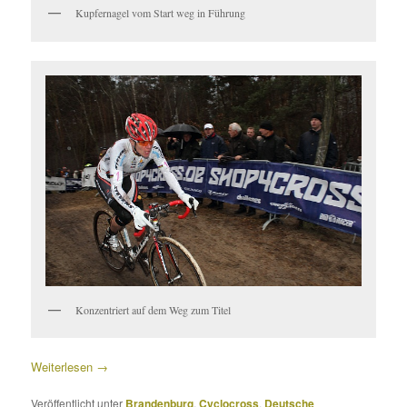
Kupfernagel vom Start weg in Führung
Konzentriert auf dem Weg zum Titel
Weiterlesen
→
Veröffentlicht unter
Brandenburg
,
Cyclocross
,
Deutsche