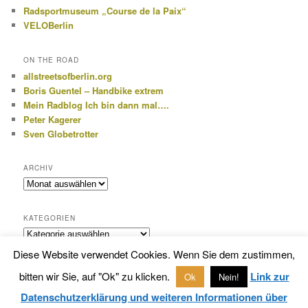
Radsportmuseum „Course de la Paix“
VELOBerlin
ON THE ROAD
allstreetsofberlin.org
Boris Guentel – Handbike extrem
Mein Radblog Ich bin dann mal….
Peter Kagerer
Sven Globetrotter
ARCHIV
Archiv
KATEGORIEN
Kategorien
Diese Website verwendet Cookies. Wenn Sie dem zustimmen,
bitten wir Sie, auf "Ok" zu klicken.
Link zur
Ok
Nein!
Datenschutzerklärung
Stolz präsentiert von WordPress
Datenschutzerklärung und weiteren Informationen über