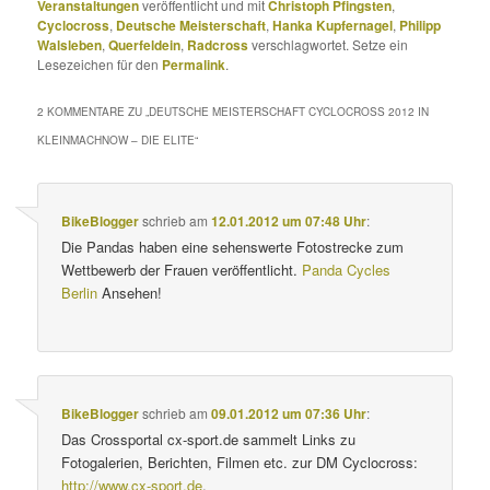
Veranstaltungen
veröffentlicht und mit
Christoph Pfingsten
,
Cyclocross
,
Deutsche Meisterschaft
,
Hanka Kupfernagel
,
Philipp
Walsleben
,
Querfeldein
,
Radcross
verschlagwortet. Setze ein
Lesezeichen für den
Permalink
.
2 KOMMENTARE ZU „
DEUTSCHE MEISTERSCHAFT CYCLOCROSS 2012 IN
KLEINMACHNOW – DIE ELITE
“
BikeBlogger
schrieb
am
12.01.2012 um 07:48 Uhr
:
Die Pandas haben eine sehenswerte Fotostrecke zum
Wettbewerb der Frauen veröffentlicht.
Panda Cycles
Berlin
Ansehen!
BikeBlogger
schrieb
am
09.01.2012 um 07:36 Uhr
:
Das Crossportal cx-sport.de sammelt Links zu
Fotogalerien, Berichten, Filmen etc. zur DM Cyclocross:
http://www.cx-sport.de
.