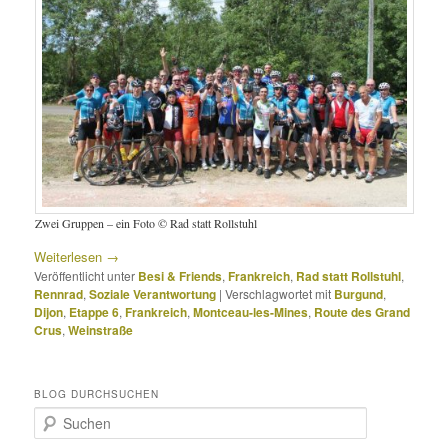
Zwei Gruppen – ein Foto © Rad statt Rollstuhl
Weiterlesen
→
Veröffentlicht unter
Besi & Friends
,
Frankreich
,
Rad statt Rollstuhl
,
Rennrad
,
Soziale Verantwortung
|
Verschlagwortet mit
Burgund
,
Dijon
,
Etappe 6
,
Frankreich
,
Montceau-les-Mines
,
Route des Grand
Crus
,
Weinstraße
BLOG DURCHSUCHEN
S
u