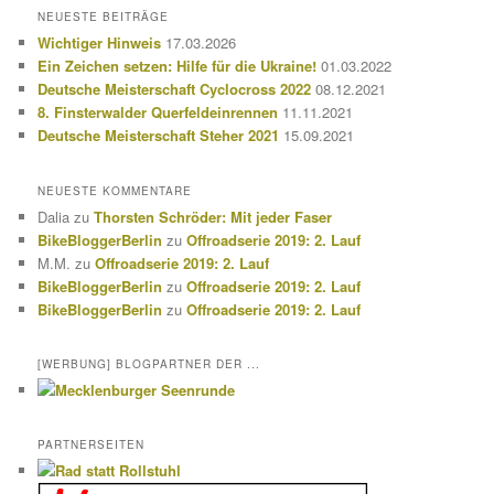
h
NEUESTE BEITRÄGE
e
Wichtiger Hinweis
17.03.2026
n
Ein Zeichen setzen: Hilfe für die Ukraine!
01.03.2022
Deutsche Meisterschaft Cyclocross 2022
08.12.2021
8. Finsterwalder Querfeldeinrennen
11.11.2021
Deutsche Meisterschaft Steher 2021
15.09.2021
NEUESTE KOMMENTARE
Dalia
zu
Thorsten Schröder: Mit jeder Faser
BikeBloggerBerlin
zu
Offroadserie 2019: 2. Lauf
M.M.
zu
Offroadserie 2019: 2. Lauf
BikeBloggerBerlin
zu
Offroadserie 2019: 2. Lauf
BikeBloggerBerlin
zu
Offroadserie 2019: 2. Lauf
[WERBUNG] BLOGPARTNER DER ...
PARTNERSEITEN