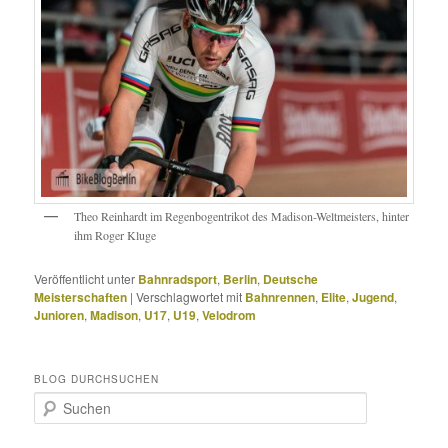
Theo Reinhardt im Regenbogentrikot des Madison-Weltmeisters, hinter
ihm Roger Kluge
Veröffentlicht unter
Bahnradsport
,
Berlin
,
Deutsche
Meisterschaften
|
Verschlagwortet mit
Bahnrennen
,
Elite
,
Jugend
,
Junioren
,
Madison
,
U17
,
U19
,
Velodrom
BLOG DURCHSUCHEN
S
u
c