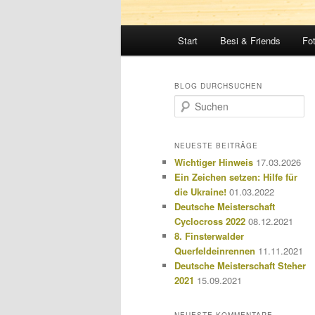
Hauptmenü
Start
Besi & Friends
Fo
BLOG DURCHSUCHEN
S
u
c
h
NEUESTE BEITRÄGE
e
Wichtiger Hinweis
17.03.2026
n
Ein Zeichen setzen: Hilfe für
die Ukraine!
01.03.2022
Deutsche Meisterschaft
Cyclocross 2022
08.12.2021
8. Finsterwalder
Querfeldeinrennen
11.11.2021
Deutsche Meisterschaft Steher
2021
15.09.2021