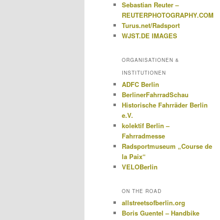
Sebastian Reuter –
REUTERPHOTOGRAPHY.COM
Turus.net/Radsport
WJST.DE IMAGES
ORGANISATIONEN &
INSTITUTIONEN
ADFC Berlin
BerlinerFahrradSchau
Historische Fahrräder Berlin
e.V.
kolektif Berlin –
Fahrradmesse
Radsportmuseum „Course de
la Paix“
VELOBerlin
ON THE ROAD
allstreetsofberlin.org
Boris Guentel – Handbike