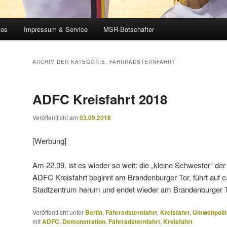
tos
Impressum & Service
MSR-Botschafter
ARCHIV DER KATEGORIE:
FAHRRADSTERNFAHRT
ADFC Kreisfahrt 2018
Veröffentlicht am
03.09.2018
[Werbung]
Am 22.09. ist es wieder so weit: die „kleine Schwester“ der 
ADFC Kreisfahrt beginnt am Brandenburger Tor, führt auf 
Stadtzentrum herum und endet wieder am Brandenburger 
Veröffentlicht unter
Berlin
,
Fahrradsternfahrt
,
Kreisfahrt
,
Umweltpolit
mit
ADFC
,
Demonstration
,
Fahrradsternfahrt
,
Kreisfahrt