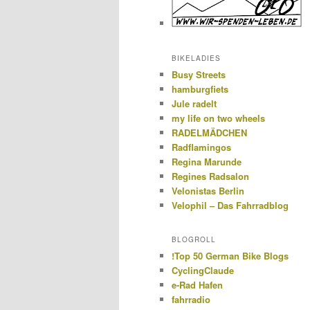
BIKELADIES
Busy Streets
hamburgfiets
Jule radelt
my life on two wheels
RADELMÄDCHEN
Radflamingos
Regina Marunde
Regines Radsalon
Velonistas Berlin
Velophil – Das Fahrradblog
BLOGROLL
!Top 50 German Bike Blogs
CyclingClaude
e-Rad Hafen
fahrradio