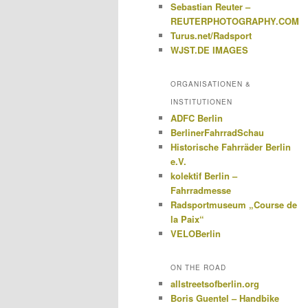
Sebastian Reuter –
REUTERPHOTOGRAPHY.COM
Turus.net/Radsport
WJST.DE IMAGES
ORGANISATIONEN &
INSTITUTIONEN
ADFC Berlin
BerlinerFahrradSchau
Historische Fahrräder Berlin
e.V.
kolektif Berlin –
Fahrradmesse
Radsportmuseum „Course de
la Paix“
VELOBerlin
ON THE ROAD
allstreetsofberlin.org
Boris Guentel – Handbike