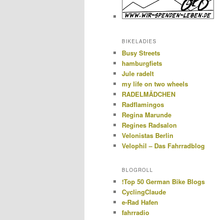
BIKELADIES
Busy Streets
hamburgfiets
Jule radelt
my life on two wheels
RADELMÄDCHEN
Radflamingos
Regina Marunde
Regines Radsalon
Velonistas Berlin
Velophil – Das Fahrradblog
BLOGROLL
!Top 50 German Bike Blogs
CyclingClaude
e-Rad Hafen
fahrradio