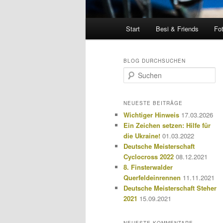
Hauptmenü
Start
Besi & Friends
Fo
BLOG DURCHSUCHEN
S
u
c
h
NEUESTE BEITRÄGE
e
Wichtiger Hinweis
17.03.2026
n
Ein Zeichen setzen: Hilfe für
die Ukraine!
01.03.2022
Deutsche Meisterschaft
Cyclocross 2022
08.12.2021
8. Finsterwalder
Querfeldeinrennen
11.11.2021
Deutsche Meisterschaft Steher
2021
15.09.2021