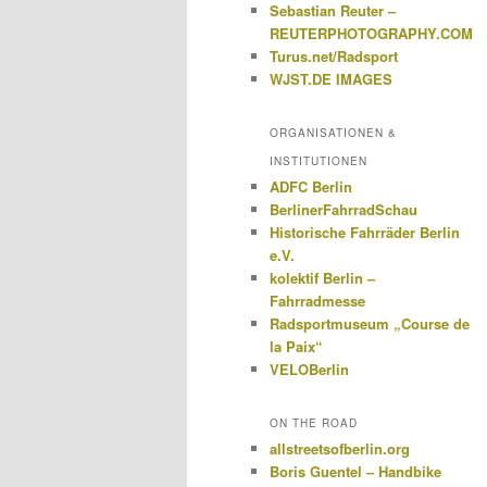
Sebastian Reuter –
REUTERPHOTOGRAPHY.COM
Turus.net/Radsport
WJST.DE IMAGES
ORGANISATIONEN &
INSTITUTIONEN
ADFC Berlin
BerlinerFahrradSchau
Historische Fahrräder Berlin
e.V.
kolektif Berlin –
Fahrradmesse
Radsportmuseum „Course de
la Paix“
VELOBerlin
ON THE ROAD
allstreetsofberlin.org
Boris Guentel – Handbike