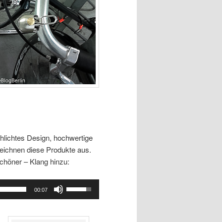
chlichtes Design, hochwertige
zeichnen diese Produkte aus.
chöner – Klang hinzu:
Pfeiltasten
00:07
Hoch/Runter
benutzen,
um