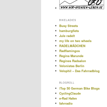
BIKELADIES
Busy Streets
hamburgfiets
Jule radelt
my life on two wheels
RADELMÄDCHEN
Radflamingos
Regina Marunde
Regines Radsalon
Velonistas Berlin
Velophil – Das Fahrradblog
BLOGROLL
!Top 50 German Bike Blogs
CyclingClaude
e-Rad Hafen
fahrradio