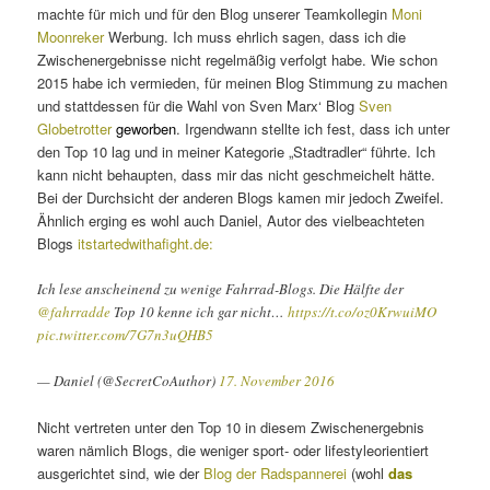
machte für mich und für den Blog unserer Teamkollegin
Moni
Moonreker
Werbung. Ich muss ehrlich sagen, dass ich die
Zwischenergebnisse nicht regelmäßig verfolgt habe. Wie schon
2015 habe ich vermieden, für meinen Blog Stimmung zu machen
und stattdessen für die Wahl von Sven Marx‘ Blog
Sven
Globetrotter
geworben
. Irgendwann stellte ich fest, dass ich unter
den Top 10 lag und in meiner Kategorie „Stadtradler“ führte. Ich
kann nicht behaupten, dass mir das nicht geschmeichelt hätte.
Bei der Durchsicht der anderen Blogs kamen mir jedoch Zweifel.
Ähnlich erging es wohl auch Daniel, Autor des vielbeachteten
Blogs
itstartedwithafight.de:
Ich lese anscheinend zu wenige Fahrrad-Blogs. Die Hälfte der
@fahrradde
Top 10 kenne ich gar nicht…
https://t.co/oz0KrwuiMO
pic.twitter.com/7G7n3uQHB5
— Daniel (@SecretCoAuthor)
17. November 2016
Nicht vertreten unter den Top 10 in diesem Zwischenergebnis
waren nämlich Blogs, die weniger sport- oder lifestyleorientiert
ausgerichtet sind, wie der
Blog der Radspannerei
(wohl
das