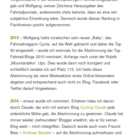
gab und Wolfgang, seines Zeichens Herausgeber des
Fahrradjournals, andererseits stets betonte, dass es eine rein
subjektive Einordnung wäre. Dennoch wurde dieses Ranking in
Fachkreisen positiv aufgenommen.
2015
– Wolfgang hatte inzwischen sein neues „Baby“, das
Fahrradmagazin Cycle, auf die Welt gebracht und daher die Top
50 eingestellt – wurde ich erstmals für die Abstimmung der Top
Fahrrad-Blogs 2015 nominiert. Anfangs noch unter der Rubrik
„Mountainbike“. Ups. Dies wurde dann noch korrigiert und
schließlich landete ich auf Platz 115. Ich hatte diese
Abstimmung als reine Werbeaktion eines Online-Versenders
abgetan und entsprechend auch nicht im Blog, Facebook oder
Twitter darauf hingewiesen.
2016
– erneut wurde ich nominiert. Erfahren habe ich davon
durch Claude, der sich mit seinem Blog
Cycling Claude
jede
erdenkliche Mühe gab, die Abstimmung zu gewinnen. Claude hat
immer wieder „befreundete“ Blogger erwähnt, als er für seinen
Blog warb – mich inbegriffen. Dadurch wurde auch mein Freund
Besi –
Andreas Beseler
– auf die Abstimmung aufmerksam und