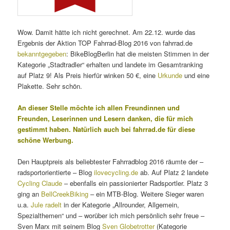
Wow. Damit hätte ich nicht gerechnet. Am 22.12. wurde das
Ergebnis der Aktion TOP Fahrrad-Blog 2016 von fahrrad.de
bekanntgegeben
: BikeBlogBerlin hat die meisten Stimmen in der
Kategorie „Stadtradler“ erhalten und landete im Gesamtranking
auf Platz 9! Als Preis hierfür winken 50 €, eine
Urkunde
und eine
Plakette. Sehr schön.
An dieser Stelle möchte ich allen Freundinnen und
Freunden, Leserinnen und Lesern danken, die für mich
gestimmt haben. Natürlich auch bei fahrrad.de für diese
schöne Werbung.
Den Hauptpreis als beliebtester Fahrradblog 2016 räumte der –
radsportorientierte – Blog
ilovecycling.de
ab. Auf Platz 2 landete
Cycling Claude
– ebenfalls ein passionierter Radsportler. Platz 3
ging an
BellCreekBiking
– ein MTB-Blog. Weitere Sieger waren
u.a.
Jule radelt
in der Kategorie „Allrounder, Allgemein,
Spezialthemen“ und – worüber ich mich persönlich sehr freue –
Sven Marx mit seinem Blog
Sven Globetrotter
(Kategorie