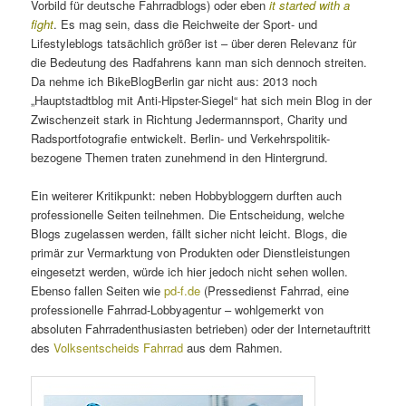
Vorbild für deutsche Fahrradblogs) oder eben
it started with a
fight
. Es mag sein, dass die Reichweite der Sport- und
Lifestyleblogs tatsächlich größer ist – über deren Relevanz für
die Bedeutung des Radfahrens kann man sich dennoch streiten.
Da nehme ich BikeBlogBerlin gar nicht aus: 2013 noch
„Hauptstadtblog mit Anti-Hipster-Siegel“ hat sich mein Blog in der
Zwischenzeit stark in Richtung Jedermannsport, Charity und
Radsportfotografie entwickelt. Berlin- und Verkehrspolitik-
bezogene Themen traten zunehmend in den Hintergrund.
Ein weiterer Kritikpunkt: neben Hobbybloggern durften auch
professionelle Seiten teilnehmen. Die Entscheidung, welche
Blogs zugelassen werden, fällt sicher nicht leicht. Blogs, die
primär zur Vermarktung von Produkten oder Dienstleistungen
eingesetzt werden, würde ich hier jedoch nicht sehen wollen.
Ebenso fallen Seiten wie
pd-f.de
(Pressedienst Fahrrad, eine
professionelle Fahrrad-Lobbyagentur – wohlgemerkt von
absoluten Fahrradenthusiasten betrieben) oder der Internetauftritt
des
Volksentscheids Fahrrad
aus dem Rahmen.