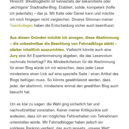
Hinsicht: BikeBlogBerlin ist keinesfalls der bekannteste oder
„wichtigste“ Stadtradler-Blog. Etabliert, solide, kompetent (hoffe
ich jedenfalls) – das ja. Mit Kalle oder Daniel kann und möchte
ich mich hingegen nicht vergleichen. Diverse Stimmen meiner
Teamkollegen
haben die Entscheidung sicher auch beeinflusst.
Aus diesen Gründen möchte ich anregen, diese Abstimmung
– die unbestreitbar die Beachtung von Fahrradblogs stärkt –
stärker inhaltlich auszurichten.
Vielleicht könnte auch eine
Jury
eine Art Expertenmeinung abgeben, die das Leservotum
nochmals hinterfragt? Als Mindestkriterium für die Abstimmung
für einen Blog würde ich mir wünschen, dass jeder Leser
mindestens einen Link auf eine spezielle Seite / einen Artikel des
Blogs beifügen muss. So könnte gewährleistet werden, dass
jeder, der abstimmt, mindestens einmal den gewählten Blog auch
besucht hat.
Um es klar zu sagen: die Wahl ging sicherlich fair und
nachvollziehbar vonstatten. Keiner meiner Kritikpunkte soll
andeuten, dass ich ein mögliches Fehlverhalten von Teilnehmern
unterstellen würde. Wir Fahrradblogger haben jedoch ein
solideres Ranking verdient, das auch jenseits „unserer Welt“