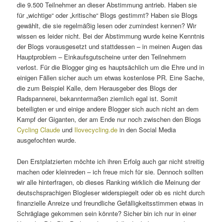
die 9.500 Teilnehmer an dieser Abstimmung antrieb. Haben sie
für „wichtige“ oder „kritische“ Blogs gestimmt? Haben sie Blogs
gewählt, die sie regelmäßig lesen oder zumindest kennen? Wir
wissen es leider nicht. Bei der Abstimmung wurde keine Kenntnis
der Blogs vorausgesetzt und stattdessen – in meinen Augen das
Hauptproblem – Einkaufsgutscheine unter den Teilnehmern
verlost. Für die Blogger ging es hauptsächlich um die Ehre und in
einigen Fällen sicher auch um etwas kostenlose PR. Eine Sache,
die zum Beispiel Kalle, dem Herausgeber des Blogs der
Radspannerei, bekanntermaßen ziemlich egal ist. Somit
beteiligten er und einige andere Blogger sich auch nicht an dem
Kampf der Giganten, der am Ende nur noch zwischen den Blogs
Cycling Claude
und
Ilovecycling.de
in den Social Media
ausgefochten wurde.
Den Erstplatzierten möchte ich ihren Erfolg auch gar nicht streitig
machen oder kleinreden – ich freue mich für sie. Dennoch sollten
wir alle hinterfragen, ob dieses Ranking wirklich die Meinung der
deutschsprachigen Blogleser widerspiegelt oder ob es nicht durch
finanzielle Anreize und freundliche Gefälligkeitsstimmen etwas in
Schräglage gekommen sein könnte? Sicher bin ich nur in einer