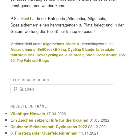
ernst genommen werden kann.
P.S.:
Moni
hat in der Kategorie „Allrounder, Allgemein,
Spezialthemen“ einen hervorragenden 3. Platz belegt und in der
Gesamtwertung die Top 10 nur knapp verpasst!
Veröffentlicht unter
Allgemeines
,
Medien
|
Verschlagwortet mit
Auszeichnung
,
BellCreekBiking
,
Cycling Claude
,
fahrrad.de
,
fahrradjournal
,
Ilovecycling.de
,
Jule radelt
,
Sven Globetrotter
,
Top
50
,
Top Fahrrad-Blogs
BLOG DURCHSUCHEN
S
u
c
h
NEUESTE BEITRÄGE
e
Wichtiger Hinweis
17.03.2026
n
Ein Zeichen setzen: Hilfe für die Ukraine!
01.03.2022
Deutsche Meisterschaft Cyclocross 2022
08.12.2021
8. Finsterwalder Querfeldeinrennen
11.11.2021