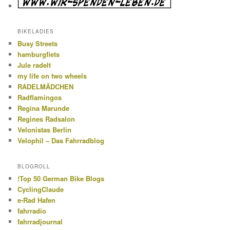
BIKELADIES
Busy Streets
hamburgfiets
Jule radelt
my life on two wheels
RADELMÄDCHEN
Radflamingos
Regina Marunde
Regines Radsalon
Velonistas Berlin
Velophil – Das Fahrradblog
BLOGROLL
!Top 50 German Bike Blogs
CyclingClaude
e-Rad Hafen
fahrradio
fahrradjournal