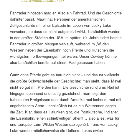
deutschlandfunkkultur.de]
Fahrräder hingegen mag er. Also ein Fahrrad. Und die Geschichte
dahinter passt. Mawil hat Personen der amerikanischen
Zeitgeschichte mit einer Episode im Leben von Lucky Luke
verwoben, so dass es nicht aufgesetzt wirkt. Tatsächlich wurden
in den großen Städten der USA im späten 19. Jahrhundert bereits
Fahrräder in großen Mengen verkauft, während im „Wilden
Westen“ neben der Eisenbahn noch Pferde und Kutschen die
wichtigsten Fortbewegungsmittel waren. Unser Cowboy könnte
also tatsächlich bereits auf einem Rad gesessen haben.
Ganz ohne Pferde geht es natürlich nicht – und das ist vielleicht
die größte Schwachstelle der Geschichte: man sieht, dass Mawil
nicht so gut mit Pferden kann. Die Geschichte rund ums Rad ist
hingegen spannend und lustig gezeichnet, man folgt den
turbulenten Ereignissen quer durch Amerika mal lachend, mal mit
angehaltenem Atem – schließlich ist es ein Wettrennen gegen
die Zeit. Klar, dass es Halunken gibt, die Postkutsche, Indianer,
die Eisenbahn, einen schießwütigen Sheriff… also alles, was für
uns Europäer zum Wilden Westen dazugehört. Fans von Lucky
Luke werden möglicherweise die Daltons, Lukes ewige