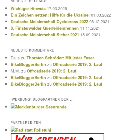
NEUESTE BEITRÄGE
e
Wichtiger Hinweis
17.03.2026
n
Ein Zeichen setzen: Hilfe für die Ukraine!
01.03.2022
Deutsche Meisterschaft Cyclocross 2022
08.12.2021
8. Finsterwalder Querfeldeinrennen
11.11.2021
Deutsche Meisterschaft Steher 2021
15.09.2021
NEUESTE KOMMENTARE
Dalia
zu
Thorsten Schröder: Mit jeder Faser
BikeBloggerBerlin
zu
Offroadserie 2019: 2. Lauf
M.M.
zu
Offroadserie 2019: 2. Lauf
BikeBloggerBerlin
zu
Offroadserie 2019: 2. Lauf
BikeBloggerBerlin
zu
Offroadserie 2019: 2. Lauf
[WERBUNG] BLOGPARTNER DER ...
PARTNERSEITEN