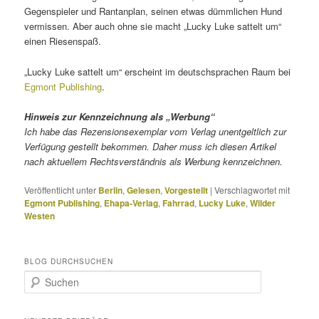
Gegenspieler und Rantanplan, seinen etwas dümmlichen Hund
vermissen. Aber auch ohne sie macht „Lucky Luke sattelt um“
einen Riesenspaß.
„Lucky Luke sattelt um“ erscheint im deutschsprachen Raum bei
Egmont Publishing
.
Hinweis zur Kennzeichnung als „Werbung“
Ich habe das Rezensionsexemplar vom Verlag unentgeltlich zur
Verfügung gestellt bekommen. Daher muss ich diesen Artikel
nach aktuellem Rechtsverständnis als Werbung kennzeichnen.
Veröffentlicht unter
Berlin
,
Gelesen
,
Vorgestellt
|
Verschlagwortet mit
Egmont Publishing
,
Ehapa-Verlag
,
Fahrrad
,
Lucky Luke
,
Wilder
Westen
BLOG DURCHSUCHEN
S
u
c
h