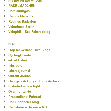
my life on two wheels
RADELMÄDCHEN
Radflamingos
Regina Marunde
Regines Radsalon
Velonistas Berlin
Velophil – Das Fahrradblog
BLOGROLL
!Top 50 German Bike Blogs
CyclingClaude
e-Rad Hafen
fahrradio
fahrradjournal
fahrstil Journal
Georgs • Activity • Blog • Archive
It started with a fight …
Overnighter.de
Pressedienst Fahrrad
Rad-Spannerei blog
Radfahren – Reisen – MS