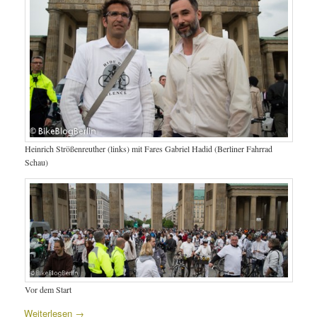
Heinrich Strößenreuther (links) mit Fares Gabriel Hadid (Berliner Fahrrad
Schau)
Vor dem Start
Weiterlesen
→