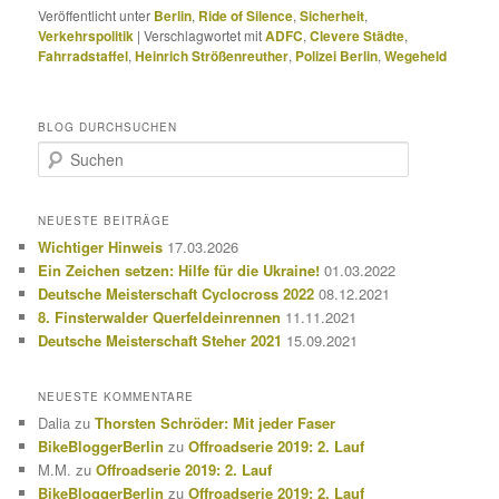
Veröffentlicht unter
Berlin
,
Ride of Silence
,
Sicherheit
,
Verkehrspolitik
|
Verschlagwortet mit
ADFC
,
Clevere Städte
,
Fahrradstaffel
,
Heinrich Strößenreuther
,
Polizei Berlin
,
Wegeheld
BLOG DURCHSUCHEN
S
u
c
h
NEUESTE BEITRÄGE
e
Wichtiger Hinweis
17.03.2026
n
Ein Zeichen setzen: Hilfe für die Ukraine!
01.03.2022
Deutsche Meisterschaft Cyclocross 2022
08.12.2021
8. Finsterwalder Querfeldeinrennen
11.11.2021
Deutsche Meisterschaft Steher 2021
15.09.2021
NEUESTE KOMMENTARE
Dalia
zu
Thorsten Schröder: Mit jeder Faser
BikeBloggerBerlin
zu
Offroadserie 2019: 2. Lauf
M.M.
zu
Offroadserie 2019: 2. Lauf
BikeBloggerBerlin
zu
Offroadserie 2019: 2. Lauf