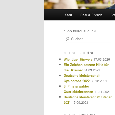
Hauptmenü
Start
Besi & Friends
Fo
BLOG DURCHSUCHEN
S
u
c
h
NEUESTE BEITRÄGE
e
Wichtiger Hinweis
17.03.2026
n
Ein Zeichen setzen: Hilfe für
die Ukraine!
01.03.2022
Deutsche Meisterschaft
Cyclocross 2022
08.12.2021
8. Finsterwalder
Querfeldeinrennen
11.11.2021
Deutsche Meisterschaft Steher
2021
15.09.2021