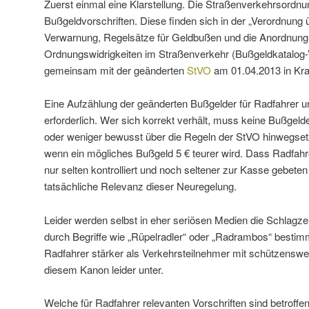
Zuerst einmal eine Klarstellung. Die Straßenverkehrsordnu
Bußgeldvorschriften. Diese finden sich in der „Verordnung ü
Verwarnung, Regelsätze für Geldbußen und die Anordnung
Ordnungswidrigkeiten im Straßenverkehr (Bußgeldkatalog
gemeinsam mit der geänderten
StVO
am 01.04.2013 in Kraft 
Eine Aufzählung der geänderten Bußgelder für Radfahrer und
erforderlich. Wer sich korrekt verhält, muss keine Bußgeld
oder weniger bewusst über die Regeln der StVO hinwegsetz
wenn ein mögliches Bußgeld 5 € teurer wird. Dass Radfahr
nur selten kontrolliert und noch seltener zur Kasse gebete
tatsächliche Relevanz dieser Neuregelung.
Leider werden selbst in eher seriösen Medien die Schlagz
durch Begriffe wie „Rüpelradler“ oder „Radrambos“ besti
Radfahrer stärker als Verkehrsteilnehmer mit schützenswer
diesem Kanon leider unter.
Welche für Radfahrer relevanten Vorschriften sind betroffe