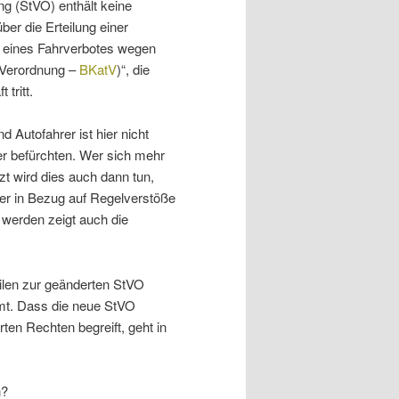
ng (StVO) enthält keine
ber die Erteilung einer
 eines Fahrverbotes wegen
-Verordnung –
BKatV
)“, die
tritt.
 Autofahrer ist hier nicht
er befürchten. Wer sich mehr
t wird dies auch dann tun,
er in Bezug auf Regelverstöße
n werden zeigt auch die
eilen zur geänderten StVO
mmt. Dass die neue StVO
ten Rechten begreift, geht in
n?