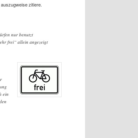
h auszugweise zitiere.
ürfen nur benutzt
r frei“ allein angezeigt
r
tung
h ein
nden