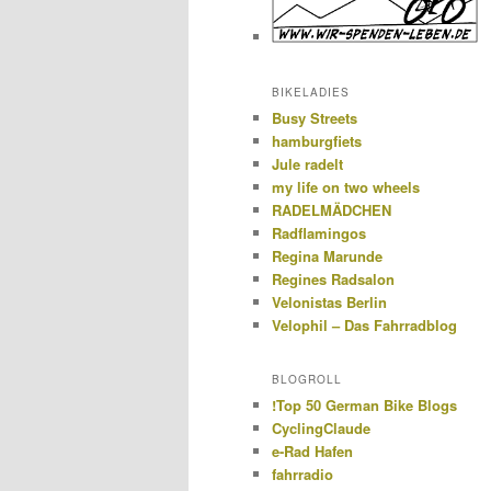
BIKELADIES
Busy Streets
hamburgfiets
Jule radelt
my life on two wheels
RADELMÄDCHEN
Radflamingos
Regina Marunde
Regines Radsalon
Velonistas Berlin
Velophil – Das Fahrradblog
BLOGROLL
!Top 50 German Bike Blogs
CyclingClaude
e-Rad Hafen
fahrradio