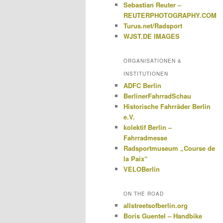
Sebastian Reuter –
REUTERPHOTOGRAPHY.COM
Turus.net/Radsport
WJST.DE IMAGES
ORGANISATIONEN &
INSTITUTIONEN
ADFC Berlin
BerlinerFahrradSchau
Historische Fahrräder Berlin
e.V.
kolektif Berlin –
Fahrradmesse
Radsportmuseum „Course de
la Paix“
VELOBerlin
ON THE ROAD
allstreetsofberlin.org
Boris Guentel – Handbike