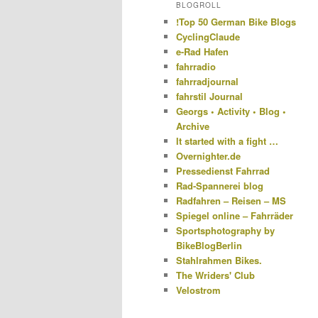
BLOGROLL
!Top 50 German Bike Blogs
CyclingClaude
e-Rad Hafen
fahrradio
fahrradjournal
fahrstil Journal
Georgs • Activity • Blog •
Archive
It started with a fight …
Overnighter.de
Pressedienst Fahrrad
Rad-Spannerei blog
Radfahren – Reisen – MS
Spiegel online – Fahrräder
Sportsphotography by
BikeBlogBerlin
Stahlrahmen Bikes.
The Wriders' Club
Velostrom