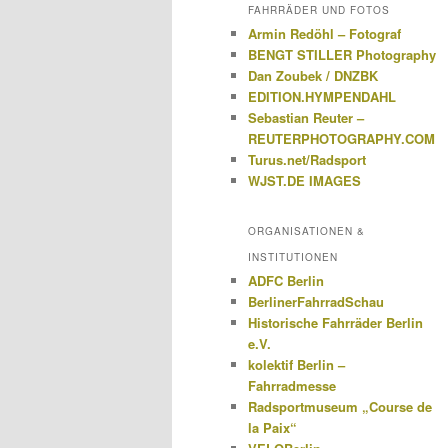
FAHRRÄDER UND FOTOS
Armin Redöhl – Fotograf
BENGT STILLER Photography
Dan Zoubek / DNZBK
EDITION.HYMPENDAHL
Sebastian Reuter –
REUTERPHOTOGRAPHY.COM
Turus.net/Radsport
WJST.DE IMAGES
ORGANISATIONEN &
INSTITUTIONEN
ADFC Berlin
BerlinerFahrradSchau
Historische Fahrräder Berlin
e.V.
kolektif Berlin –
Fahrradmesse
Radsportmuseum „Course de
la Paix“