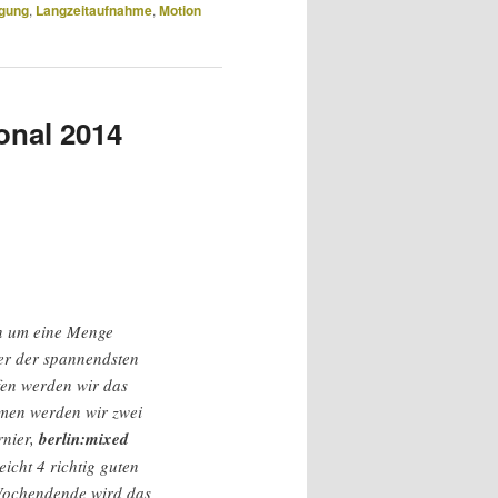
gung
,
Langzeitaufnahme
,
Motion
ional 2014
in um eine Menge
ner der spannendsten
fen werden wir das
hmen werden wir zwei
rnier,
berlin:mixed
icht 4 richtig guten
 Wochendende wird das