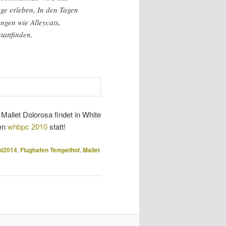
age erleben, In den Tagen
ngen wie Alleycats,
tattfinden.
 Mallet Dolorosa findet in White
ren
whbpc 2010
statt!
pi2014
,
Flughafen Tempelhof
,
Mallet