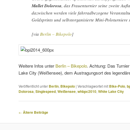
Mallet Dolorosa
, das Frauenturnier seine zweite Aufl
dazwischen werden viele fahrradbezogene Veranstaltu
Goldsprints und selbstorganisierte Mini-Poloturniere s
[via
Berlin – Bikepolo
]
Weitere Infos unter
Berlin – Bikepolo
. Achtung: Das Turnier
Lake City (Weißensee), dem Austragungsort des legendä
Veröffentlicht unter
Berlin
,
Bikepolo
|
Verschlagwortet mit
Bike-Polo
,
b
Dolorosa
,
Singlespeed
,
Weißensee
,
whbpc2010
,
White Lake City
Beitragsnavigation
←
Ältere Beiträge