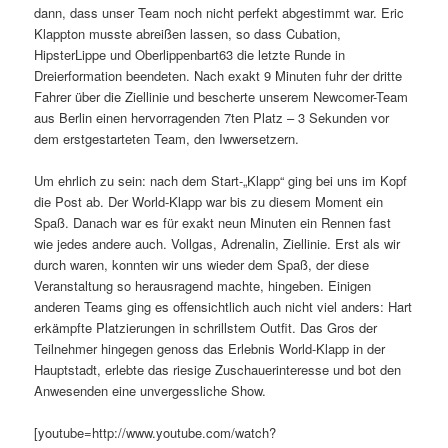
dann, dass unser Team noch nicht perfekt abgestimmt war. Eric
Klappton musste abreißen lassen, so dass Cubation,
HipsterLippe und Oberlippenbart63 die letzte Runde in
Dreierformation beendeten. Nach exakt 9 Minuten fuhr der dritte
Fahrer über die Ziellinie und bescherte unserem Newcomer-Team
aus Berlin einen hervorragenden 7ten Platz – 3 Sekunden vor
dem erstgestarteten Team, den Iwwersetzern.
Um ehrlich zu sein: nach dem Start-„Klapp“ ging bei uns im Kopf
die Post ab. Der World-Klapp war bis zu diesem Moment ein
Spaß. Danach war es für exakt neun Minuten ein Rennen fast
wie jedes andere auch. Vollgas, Adrenalin, Ziellinie. Erst als wir
durch waren, konnten wir uns wieder dem Spaß, der diese
Veranstaltung so herausragend machte, hingeben. Einigen
anderen Teams ging es offensichtlich auch nicht viel anders: Hart
erkämpfte Platzierungen in schrillstem Outfit. Das Gros der
Teilnehmer hingegen genoss das Erlebnis World-Klapp in der
Hauptstadt, erlebte das riesige Zuschauerinteresse und bot den
Anwesenden eine unvergessliche Show.
[youtube=http://www.youtube.com/watch?