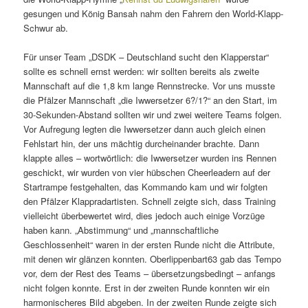
gesungen und König Bansah nahm den Fahrern den World-Klapp-
Schwur ab.
Für unser Team „DSDK – Deutschland sucht den Klapperstar“
sollte es schnell ernst werden: wir sollten bereits als zweite
Mannschaft auf die 1,8 km lange Rennstrecke. Vor uns musste
die Pfälzer Mannschaft „die Iwwersetzer 6?/1?“ an den Start, im
30-Sekunden-Abstand sollten wir und zwei weitere Teams folgen.
Vor Aufregung legten die Iwwersetzer dann auch gleich einen
Fehlstart hin, der uns mächtig durcheinander brachte. Dann
klappte alles – wortwörtlich: die Iwwersetzer wurden ins Rennen
geschickt, wir wurden von vier hübschen Cheerleadern auf der
Startrampe festgehalten, das Kommando kam und wir folgten
den Pfälzer Klappradartisten. Schnell zeigte sich, dass Training
vielleicht überbewertet wird, dies jedoch auch einige Vorzüge
haben kann. „Abstimmung“ und „mannschaftliche
Geschlossenheit“ waren in der ersten Runde nicht die Attribute,
mit denen wir glänzen konnten. Oberlippenbart63 gab das Tempo
vor, dem der Rest des Teams – übersetzungsbedingt – anfangs
nicht folgen konnte. Erst in der zweiten Runde konnten wir ein
harmonischeres Bild abgeben. In der zweiten Runde zeigte sich