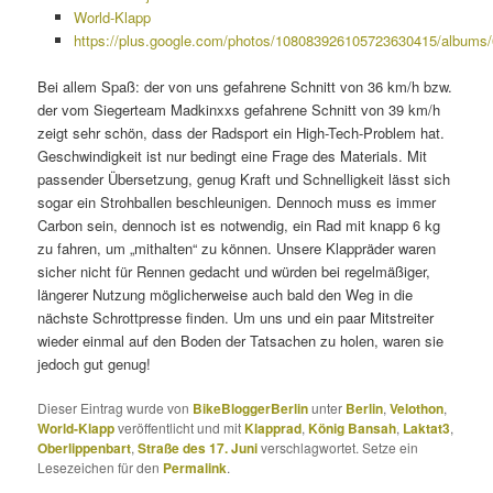
World-Klapp
https://plus.google.com/photos/108083926105723630415/album
Bei allem Spaß: der von uns gefahrene Schnitt von 36 km/h bzw.
der vom Siegerteam Madkinxxs gefahrene Schnitt von 39 km/h
zeigt sehr schön, dass der Radsport ein High-Tech-Problem hat.
Geschwindigkeit ist nur bedingt eine Frage des Materials. Mit
passender Übersetzung, genug Kraft und Schnelligkeit lässt sich
sogar ein Strohballen beschleunigen. Dennoch muss es immer
Carbon sein, dennoch ist es notwendig, ein Rad mit knapp 6 kg
zu fahren, um „mithalten“ zu können. Unsere Klappräder waren
sicher nicht für Rennen gedacht und würden bei regelmäßiger,
längerer Nutzung möglicherweise auch bald den Weg in die
nächste Schrottpresse finden. Um uns und ein paar Mitstreiter
wieder einmal auf den Boden der Tatsachen zu holen, waren sie
jedoch gut genug!
Dieser Eintrag wurde von
BikeBloggerBerlin
unter
Berlin
,
Velothon
,
World-Klapp
veröffentlicht und mit
Klapprad
,
König Bansah
,
Laktat3
,
Oberlippenbart
,
Straße des 17. Juni
verschlagwortet. Setze ein
Lesezeichen für den
Permalink
.