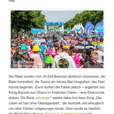
Rad.
Die Räder wurden vom 20-Zoll-Beamten akribisch vermessen, die
Bärte kontrolliert, die Teams ein letztes Mal fotografiert: das Fest
konnte beginnen. Zuvor durften die Fahrer jedoch – angeführt von
König Bansah aus Ghana im knallroten Cabrio – eine Ehrenrunde
drehen. Die Band „
elfmorgen
“ spielte dabei live ihren Song „Das
Leben ist hart ohne Oberlippenbart“, der lautstark und elfengleich
von allen Fahrern mitgesungen wurde. Dann wurde es feierlich:
die World-Klapp-Hymne „
Kennst du Ludwigshafen
“ wurde