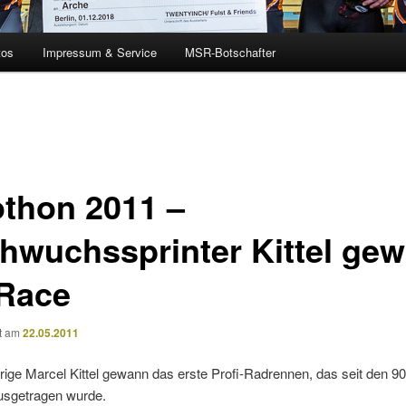
tos
Impressum & Service
MSR-Botschafter
othon 2011 –
hwuchssprinter Kittel gew
Race
ht am
22.05.2011
rige Marcel Kittel gewann das erste Profi-Radrennen, das seit den 9
ausgetragen wurde.