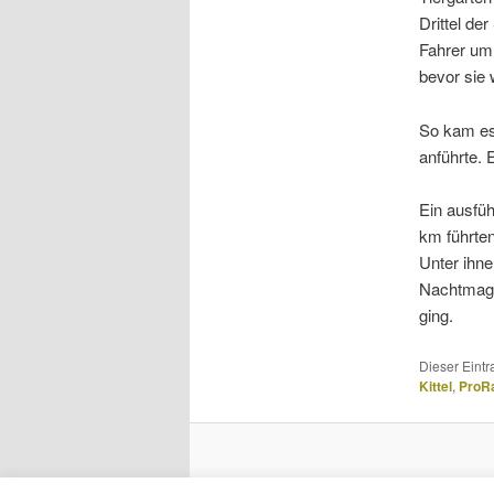
Drittel de
Fahrer um
bevor sie 
So kam es
anführte.
Ein ausfüh
km führten
Unter ihn
Nachtmaga
ging.
Dieser Eint
Kittel
,
ProR