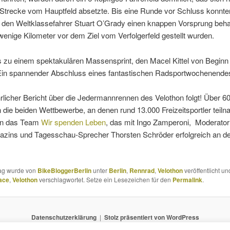
r Strecke vom Hauptfeld absetzte. Bis eine Runde vor Schluss konnte
 den Weltklassefahrer Stuart O’Grady einen knappen Vorsprung beh
wenige Kilometer vor dem Ziel vom Verfolgerfeld gestellt wurden.
 zu einem spektakulären Massensprint, den Macel Kittel von Beginn
 Ein spannender Abschluss eines fantastischen Radsportwochenendes 
rlicher Bericht über die Jedermannrennen des Velothon folgt! Über 6
 die beiden Wettbewerbe, an denen rund 13.000 Freizeitsportler teil
en das Team
Wir spenden Leben
, das mit Ingo Zamperoni, Moderato
zins und Tagesschau-Sprecher Thorsten Schröder erfolgreich an de
rag wurde von
BikeBloggerBerlin
unter
Berlin
,
Rennrad
,
Velothon
veröffentlicht un
ace
,
Velothon
verschlagwortet. Setze ein Lesezeichen für den
Permalink
.
Datenschutzerklärung
Stolz präsentiert von WordPress