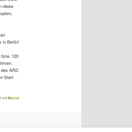
n diese
aupten,
 an
in Berlin!
0 bzw. 120
nahmen.
r des ARD
n Start
d mit
Marcel