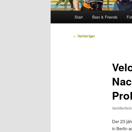
Hauptmenü
Start
Besi & Friends
Fo
Beitragsnavigation
←
Vorheriger
Vel
Nac
Pro
Veröffentlic
Der 23-jäh
in Berlin 