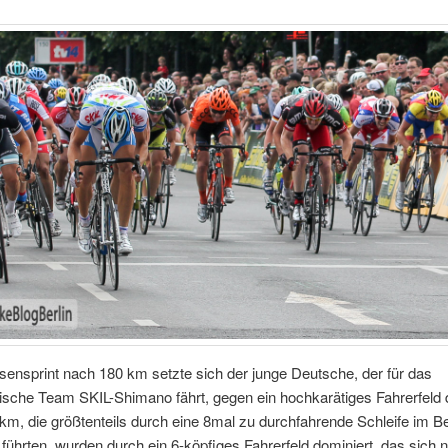
ensprint nach 180 km setzte sich der junge Deutsche, der für das
ische Team SKIL-Shimano fährt, gegen ein hochkarätiges Fahrerfeld 
 km, die größtenteils durch eine 8mal zu durchfahrende Schleife im Be
 führten, wurden durch ein 6-köpfiges Fahrerfeld dominiert, das sich 