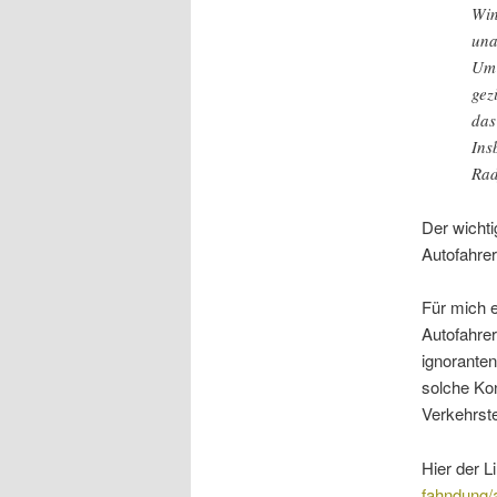
Win
una
Um 
gez
das
Ins
Rad
Der wichti
Autofahrer
Für mich e
Autofahrer
ignoranten
solche Kon
Verkehrst
Hier der L
fahndung/