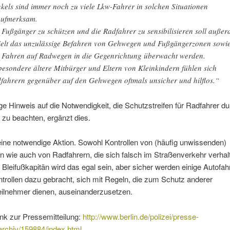
kels sind immer noch zu viele Lkw-Fahrer in solchen Situationen
ufmerksam.
Fußgänger zu schützen und die Radfahrer zu sensibilisieren soll auße
ielt das unzulässige Befahren von Gehwegen und Fußgängerzonen sowi
 Fahren auf Radwegen in die Gegenrichtung überwacht werden.
besondere ältere Mitbürger und Eltern von Kleinkindern fühlen sich
fahrern gegenüber auf den Gehwegen oftmals unsicher und hilflos.“
ge Hinweis auf die Notwendigkeit, die Schutzstreifen für Radfahrer d
 zu beachten, ergänzt dies.
ine notwendige Aktion. Sowohl Kontrollen von (häufig unwissenden)
n wie auch von Radfahrern, die sich falsch im Straßenverkehr verha
 Bleifußkapitän wird das egal sein, aber sicher werden einige Autofah
trollen dazu gebracht, sich mit Regeln, die zum Schutz anderer
eilnehmer dienen, auseinanderzusetzen.
ink zur Pressemitteilung:
http://www.berlin.de/polizei/presse-
archiv/159884/index.html