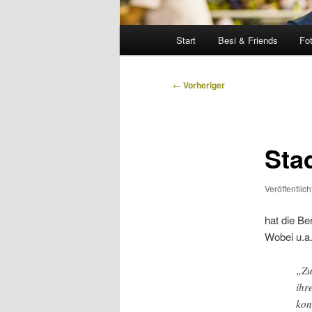
Hauptmenü
Start
Besi & Friends
Fo
Beitragsnavigation
←
Vorheriger
Sta
Veröffentlic
hat die Be
Wobei u.a.
„Zu
ihr
kon