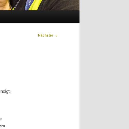
Nächster
→
ndigt.
rn
ten