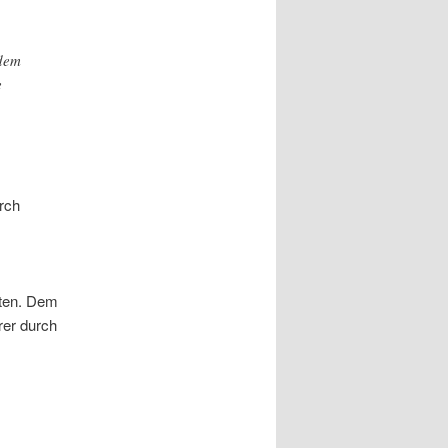
rdem
e
urch
lten. Dem
rer durch